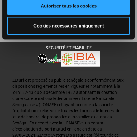
Autoriser tous les cookies
RÈGLEMENT
Cookies nécessaires uniquement
PARTENARIAT
SÉCURITÉ ET FIABILITÉ
ZEturf est proposé au public sénégalais conformément aux
dispositions réglementaires en vigueur et notamment à la
loi n° 87-43 du 28 décembre 1987 autorisant la création
d’une société nationale dénommée « Loterie Nationale
Sénégalaise » (LONASE) et ayant accordé à la société
l’exploitation exclusive de toutes les formes de loteries, de
jeux de hasard, de pronostics et assimilés existant au
Sénégal. En accord avec la LONASE et un contrat
d’exploitation du pari mutuel en ligne en date du
29/06/2021, ZEtote System Lts assure est l'éditeur de ce