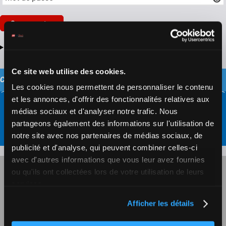
Se connecter
Mot de passe et/ou identifiant oubliés?
Ce site web utilise des cookies.
CONTACTEZ ZETURF
Les cookies nous permettent de personnaliser le contenu
et les annonces, d'offrir des fonctionnalités relatives aux
médias sociaux et d'analyser notre trafic. Nous
Formulaire de contact
partageons également des informations sur l'utilisation de
notre site avec nos partenaires de médias sociaux, de
publicité et d'analyse, qui peuvent combiner celles-ci
avec d'autres informations que vous leur avez fournies
JEU RESPONSABLE
ou qu'ils ont collectées lors de votre utilisation de leurs
services.
JEU RESPONSABLE AUTO-LIMITATION
Afficher les détails
CGU