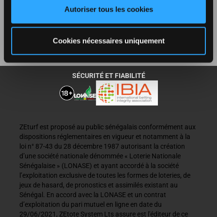
Autoriser tous les cookies
RÈGLEMENT
Cookies nécessaires uniquement
PARTENARIAT
SÉCURITÉ ET FIABILITÉ
ZEturf est proposé au public sénégalais conformément aux
dispositions réglementaires en vigueur et notamment à la
loi n° 87-43 du 28 décembre 1987 autorisant la création
d’une société nationale dénommée « Loterie Nationale
Sénégalaise » (LONASE) et ayant accordé à la société
l’exploitation exclusive de toutes les formes de loteries, de
jeux de hasard, de pronostics et assimilés existant au
Sénégal. En accord avec la LONASE et un contrat
d’exploitation du pari mutuel en ligne en date du
29/06/2021, ZEtote System Lts assure est l'éditeur de ce