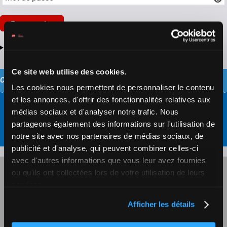
Se connecter
Mot de passe et/ou identifiant oubliés?
Ce site web utilise des cookies.
CONTACTEZ ZETURF
Les cookies nous permettent de personnaliser le contenu
et les annonces, d'offrir des fonctionnalités relatives aux
médias sociaux et d'analyser notre trafic. Nous
Formulaire de contact
partageons également des informations sur l'utilisation de
notre site avec nos partenaires de médias sociaux, de
publicité et d'analyse, qui peuvent combiner celles-ci
avec d'autres informations que vous leur avez fournies
JEU RESPONSABLE
ou qu'ils ont collectées lors de votre utilisation de leurs
services.
JEU RESPONSABLE AUTO-LIMITATION
Afficher les détails
CGU