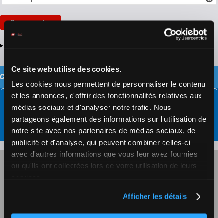
Se connecter
Mot de passe et/ou identifiant oubliés?
Ce site web utilise des cookies.
CONTACTEZ ZETURF
Les cookies nous permettent de personnaliser le contenu
et les annonces, d'offrir des fonctionnalités relatives aux
médias sociaux et d'analyser notre trafic. Nous
Formulaire de contact
partageons également des informations sur l'utilisation de
notre site avec nos partenaires de médias sociaux, de
publicité et d'analyse, qui peuvent combiner celles-ci
avec d'autres informations que vous leur avez fournies
JEU RESPONSABLE
ou qu'ils ont collectées lors de votre utilisation de leurs
services.
JEU RESPONSABLE AUTO-LIMITATION
Afficher les détails
CGU