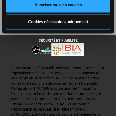
Autoriser tous les cookies
RÈGLEMENT
Cookies nécessaires uniquement
PARTENARIAT
SÉCURITÉ ET FIABILITÉ
ZEturf est proposé au public sénégalais conformément aux
dispositions réglementaires en vigueur et notamment à la
loi n° 87-43 du 28 décembre 1987 autorisant la création
d’une société nationale dénommée « Loterie Nationale
Sénégalaise » (LONASE) et ayant accordé à la société
l’exploitation exclusive de toutes les formes de loteries, de
jeux de hasard, de pronostics et assimilés existant au
Sénégal. En accord avec la LONASE et un contrat
d’exploitation du pari mutuel en ligne en date du
29/06/2021, ZEtote System Lts assure est l'éditeur de ce