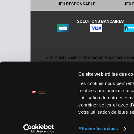
JEU RESPONSABLE
JEU 
SOLUTIONS BANCAIRES
ZEturf est un site d’information et de prise de p
arrivées et rapports. PMU est une marque déposé
statistiques, analyses, conseils et pronostics fo
Ce site web utilise des co
Betting and Gaming France (OBGF).
Les cookies nous permetten
ZEturf est proposé au public sénégalais confor
relatives aux médias socia
création d’une société nationale dénommée « Lot
l'utilisation de notre site
loteries, de jeux de hasard, de pronostics et as
29/06/2021, ZEtote System Lts assure est l'édit
combiner celles-ci avec d'
3rd Floor – Giuseppe Cali Street, TA’XBIEX, XBX
votre utilisation de leurs s
Police Roboto (Google Fonts). - Licence SIL Ope
Afficher les détails