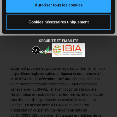
Autoriser tous les cookies
RÈGLEMENT
Cookies nécessaires uniquement
PARTENARIAT
SÉCURITÉ ET FIABILITÉ
ZEturf est proposé au public sénégalais conformément aux
dispositions réglementaires en vigueur et notamment à la
loi n° 87-43 du 28 décembre 1987 autorisant la création
d’une société nationale dénommée « Loterie Nationale
Sénégalaise » (LONASE) et ayant accordé à la société
l’exploitation exclusive de toutes les formes de loteries, de
jeux de hasard, de pronostics et assimilés existant au
Sénégal. En accord avec la LONASE et un contrat
d’exploitation du pari mutuel en ligne en date du
29/06/2021, ZEtote System Lts assure est l'éditeur de ce