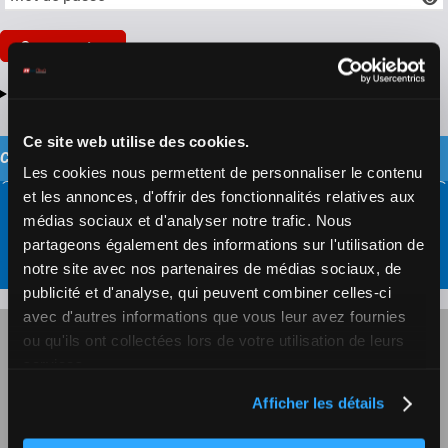
Se connecter
Mot de passe et/ou identifiant oubliés?
Ce site web utilise des cookies.
CONTACTEZ ZETURF
Les cookies nous permettent de personnaliser le contenu
et les annonces, d'offrir des fonctionnalités relatives aux
médias sociaux et d'analyser notre trafic. Nous
Formulaire de contact
partageons également des informations sur l'utilisation de
notre site avec nos partenaires de médias sociaux, de
publicité et d'analyse, qui peuvent combiner celles-ci
avec d'autres informations que vous leur avez fournies
JEU RESPONSABLE
ou qu'ils ont collectées lors de votre utilisation de leurs
services.
JEU RESPONSABLE AUTO-LIMITATION
Afficher les détails
CGU