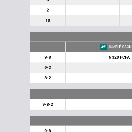
2
10
JUMELÉ GAGN
9-8
6 320 FCFA
9-2
8-2
9-8-2
9-8