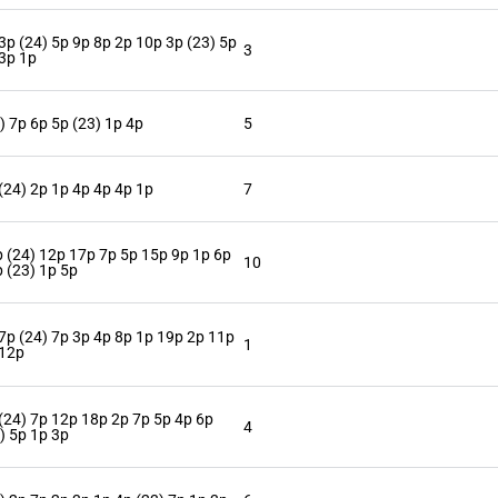
3p (24) 5p 9p 8p 2p 10p 3p (23) 5p
3
3p 1p
) 7p 6p 5p (23) 1p 4p
5
(24) 2p 1p 4p 4p 4p 1p
7
 (24) 12p 17p 7p 5p 15p 9p 1p 6p
10
 (23) 1p 5p
7p (24) 7p 3p 4p 8p 1p 19p 2p 11p
1
 12p
(24) 7p 12p 18p 2p 7p 5p 4p 6p
4
) 5p 1p 3p