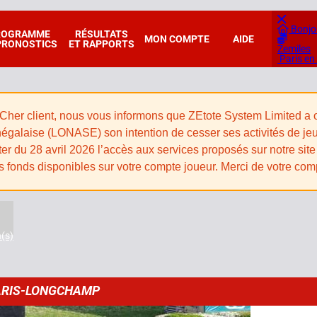
Bonjo
ROGRAMME
RÉSULTATS
MON COMPTE
AIDE
PRONOSTICS
ET RAPPORTS
Zemiles
Paris en
Cher client, nous vous informons que ZEtote System Limited a off
égalaise (LONASE) son intention de cesser ses activités de jeux e
er du 28 avril 2026 l’accès aux services proposés sur notre site 
s fonds disponibles sur votre compte joueur. Merci de votre co
n(s)
ARIS-LONGCHAMP