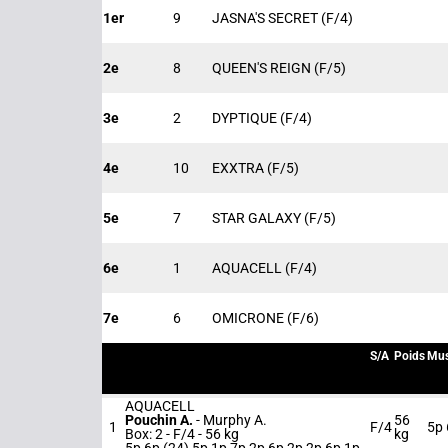
1er
9
JASNA'S SECRET
(F/4)
2e
8
QUEEN'S REIGN
(F/5)
3e
2
DYPTIQUE
(F/4)
4e
10
EXXTRA
(F/5)
5e
7
STAR GALAXY
(F/5)
6e
1
AQUACELL
(F/4)
7e
6
OMICRONE
(F/6)
S/A
Poids
Mus
AQUACELL
Pouchin A.
-
Murphy A.
56
1
F/4
5p 
Box: 2 -
F/4 -
56 kg
kg