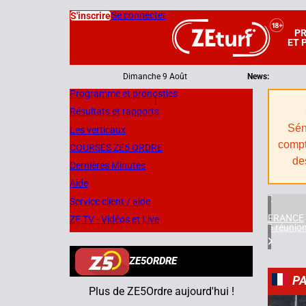
Se connecter
S'inscrire
P
ET 
Dimanche 9 Août
News:
Programme et pronostics
|
Résultats et rapports
Sén
Les verticaux
compt
COURSES ZE5 ORDRE
de
Dernières Minutes
Aide
Service client / aide
FRANCE
ZE TV - Vidéos et Live
6 réunio
ZE5ORDRE
P
Plus de ZE5Ordre aujourd'hui !