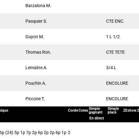
Barzalona M.
Pasquier S.
CTE ENC.
Guyon M.
1 L 1/2
Thomas Ron.
CTE TETE
Lemaitre A.
3/4 L
Pouchin A.
ENCOLURE
Piccone T.
ENCOLURE
Simple
Simple
ique
Corde
Cotes
ZEshow
Z
gagnant
placé
En direct
6p (24) 5p 1p 7p 2p 6p 2p 2p 6p 1p
2