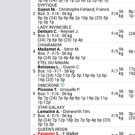
5p 6p (24) 5p 1p 7p 2p 6p 2p 2p 6p 1p
DYPTIQUE
Guyon M.
-
Christophe Ferland, France
56
8p 
2
Box: 3 -
F/4 -
56 kg
F/4
kg
1p 
8p 3p (24) 5p 9p 8p 2p 10p 3p (23) 5p
1p 3p 1p
LADY INVINCIBLE
Demuro C.
-
Reynier J.
56
3
F/4
(24
Box: 5 -
F/4 -
56 kg
kg
(24) 7p 6p 5p (23) 1p 4p
CHIARANIYA
Madamet A.
-
Seror M.
56
4
F/5
6p 
Box: 7 -
F/5 -
56 kg
kg
6p (24) 2p 1p 4p 4p 4p 1p
ETEL DU NINIAN
Boisseau L.
-
Guyon C.
56
17p
5
Box: 10 -
F/7 -
56 kg
F/7
kg
16p
17p (24) 12p 17p 7p 5p 15p 9p 1p 6p
16p (23) 1p 5p
OMICRONE
Piccone T.
-
Groualle P.
56
9p 
6
F/6
Box: 1 -
F/6 -
56 kg
kg
1p
9p 7p (24) 7p 3p 4p 8p 1p 19p 2p 11p
1p 12p
STAR GALAXY
Lemaitre A.
-
Donworth Tim.
56
3p 
7
Box: 4 -
F/5 -
56 kg
F/5
kg
(23
3p (24) 7p 12p 18p 2p 7p 5p 4p 6p (23)
5p 1p 3p
QUEEN'S REIGN
Pasquier S.
-
E Walker
56