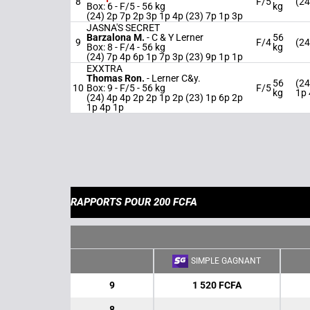
8
F/5
(24
Box: 6 -
F/5 -
56 kg
kg
(24) 2p 7p 2p 3p 1p 4p (23) 7p 1p 3p
JASNA'S SECRET
Barzalona M.
-
C & Y Lerner
56
9
F/4
(24
Box: 8 -
F/4 -
56 kg
kg
(24) 7p 4p 6p 1p 7p 3p (23) 9p 1p 1p
EXXTRA
Thomas Ron.
-
Lerner C&y.
56
(24
10
Box: 9 -
F/5 -
56 kg
F/5
kg
1p 
(24) 4p 4p 2p 2p 1p 2p (23) 1p 6p 2p
1p 4p 1p
RAPPORTS POUR 200 FCFA
SIMPLE GAGNANT
9
1 520 FCFA
8