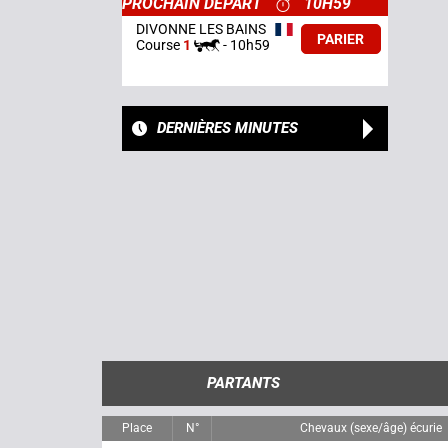
PROCHAIN DÉPART
10H59
DIVONNE LES BAINS
PARIER
Course
1
-
10h59
DERNIÈRES MINUTES
PARTANTS
Place
N°
Chevaux (sexe/âge) écurie