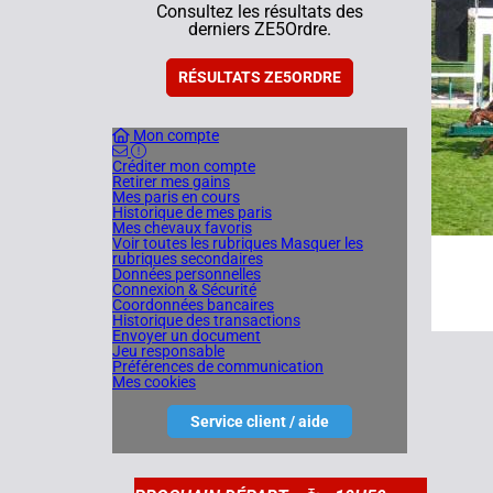
7
Consultez les résultats des
derniers ZE5Ordre.
27/04/
RÉSULTATS ZE5ORDRE
Mon compte
Créditer mon compte
Retirer mes gains
Mes paris en cours
Historique de mes paris
Mes chevaux favoris
Voir toutes les rubriques
Masquer les
rubriques secondaires
Données personnelles
Connexion & Sécurité
Coordonnées bancaires
Historique des transactions
Envoyer un document
Jeu responsable
Préférences de communication
Mes cookies
Service client / aide