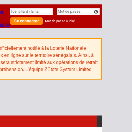
Identifiant
Identifiant / Email
Mot de passe
ur
Se connecter
Mot de passe oublié
 cours
iciellement notifié à la Loterie Nationale
n ligne sur le territoire sénégalais. Ainsi, à
sera strictement limité aux opérations de retrait
mpréhension. L’équipe ZEtote System Limited