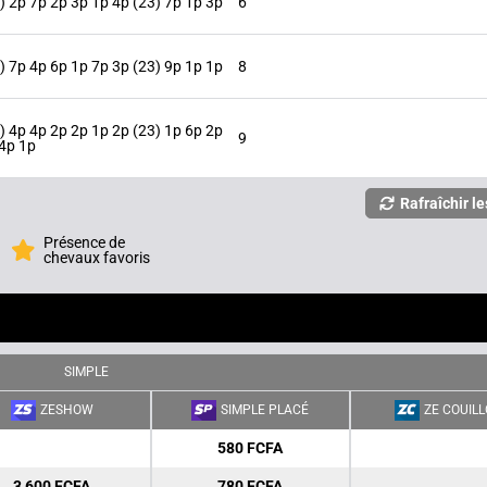
) 2p 7p 2p 3p 1p 4p (23) 7p 1p 3p
6
) 7p 4p 6p 1p 7p 3p (23) 9p 1p 1p
8
) 4p 4p 2p 2p 1p 2p (23) 1p 6p 2p
9
4p 1p
Rafraîchir le
Présence de
chevaux favoris
SIMPLE
ZESHOW
SIMPLE PLACÉ
ZE COUIL
580 FCFA
3 600 FCFA
780 FCFA