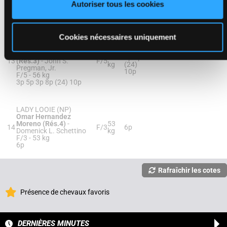
Autoriser tous les cookies
F/4 -
53 kg
4p 9p 5p (24) 3p 7p
Cookies nécessaires uniquement
PUREST
PERFORMANCE (NP)
3p 5p
Javier Castellano
56
3p 8p
13
(Rés.3)
-
John S.
F/5
kg
(24)
Pregman, Jr.
10p
F/5 -
56 kg
3p 5p 3p 8p (24) 10p
LADY LOOIE (NP)
Omar Hernandez
Moreno (Rés.4)
-
53
14
F/3
6p
Domenick L. Schettino
kg
F/3 -
53 kg
6p
Rafraîchir les cotes
Présence de chevaux favoris
DERNIÈRES MINUTES