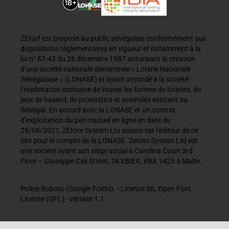
ZEturf est proposé au public sénégalais conformément aux
dispositions réglementaires en vigueur et notamment à la
loi n° 87-43 du 28 décembre 1987 autorisant la création
d’une société nationale dénommée « Loterie Nationale
Sénégalaise » (LONASE) et ayant accordé à la société
l’exploitation exclusive de toutes les formes de loteries, de
jeux de hasard, de pronostics et assimilés existant au
Sénégal. En accord avec la LONASE et un contrat
d’exploitation du pari mutuel en ligne en date du
29/06/2021, ZEtote System Lts assure est l'éditeur de ce
site pour le compte de la LONASE. Zetote System Ltd est
une société ayant son siège social à Carolina Court 3rd
Floor – Giuseppe Cali Street, TA’XBIEX, XBX 1425 à Malte.
Police Roboto (Google Fonts). - Licence SIL Open Font
License (OFL) - version 1.1