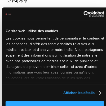
2p (24) 2p 6p
SAIPAN
Junior Alvarado
-
53
9
Thomas Morley
F/3
2p 7p
9
kg
Box: 9 -
F/3 -
53 kg
2p 7p
Ce site web utilise des cookies.
Les cookies nous permettent de personnaliser le contenu et
DANCIN JANE (NP)
Jose L. Ortiz
-
Michael S.
les annonces, d'offrir des fonctionnalités relatives aux
56
3p (24)
10
Ferraro
F/5
kg
5p 2p
médias sociaux et d'analyser notre trafic. Nous partageons
F/5 -
56 kg
3p (24) 5p 2p
également des informations sur l'utilisation de notre site
avec nos partenaires de médias sociaux, de publicité et
SASSY MAXINE (NP)
d'analyse, qui peuvent combiner celles-ci avec d'autres
Christopher Elliott
51
informations que vous leur avez fournies ou qu'ils ont
11
(Rés.1)
-
Keri Brion
F/3
5p
kg
F/3 -
51 kg
collectées lors de votre utilisation de leurs services.
5p
I HEARD SOMETHINGS
Afficher les détails
(NP)
Omar Hernandez
4p 9p
53
12
Moreno (Rés.2)
-
M.
F/4
5p (24)
kg
Anthony Ferraro
3p 7p