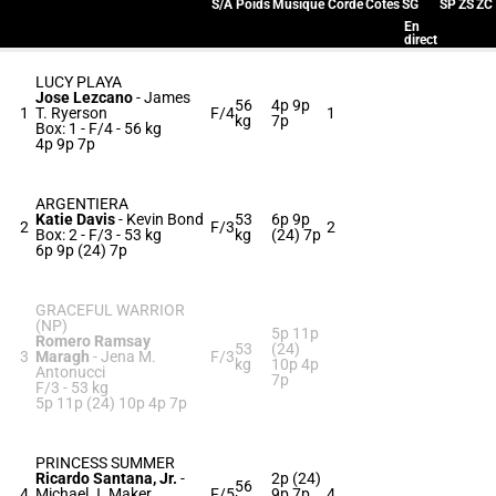
S/A
Poids
Musique
Corde
Cotes
SG
SP
ZS
ZC
En
direct
LUCY PLAYA
Jose Lezcano
-
James
56
4p 9p
1
T. Ryerson
F/4
1
kg
7p
Box: 1 -
F/4 -
56 kg
4p 9p 7p
ARGENTIERA
Katie Davis
-
Kevin Bond
53
6p 9p
2
F/3
2
Box: 2 -
F/3 -
53 kg
kg
(24) 7p
6p 9p (24) 7p
GRACEFUL WARRIOR
(NP)
5p 11p
Romero Ramsay
53
(24)
3
Maragh
-
Jena M.
F/3
kg
10p 4p
Antonucci
7p
F/3 -
53 kg
5p 11p (24) 10p 4p 7p
PRINCESS SUMMER
Ricardo Santana, Jr.
-
2p (24)
56
4
Michael J. Maker
F/5
9p 7p
4