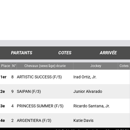
PARTANTS
COTES
ARRIVÉE
Place
N°
Chevaux (sexe/âge) écurie
Jockey
Cotes
1er
8
ARTISTIC SUCCESS
(F/5)
Irad Ortiz, Jr.
2e
9
SAIPAN
(F/3)
Junior Alvarado
3e
4
PRINCESS SUMMER
(F/5)
Ricardo Santana, Jr.
4e
2
ARGENTIERA
(F/3)
Katie Davis