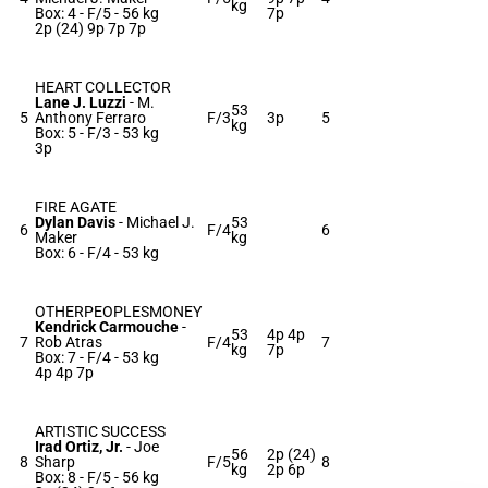
kg
Box: 4 -
F/5 -
56 kg
7p
2p (24) 9p 7p 7p
HEART COLLECTOR
Lane J. Luzzi
-
M.
53
5
Anthony Ferraro
F/3
3p
5
kg
Box: 5 -
F/3 -
53 kg
3p
FIRE AGATE
Dylan Davis
-
Michael J.
53
6
F/4
6
Maker
kg
Box: 6 -
F/4 -
53 kg
OTHERPEOPLESMONEY
Kendrick Carmouche
-
53
4p 4p
7
Rob Atras
F/4
7
kg
7p
Box: 7 -
F/4 -
53 kg
4p 4p 7p
ARTISTIC SUCCESS
Irad Ortiz, Jr.
-
Joe
56
2p (24)
8
Sharp
F/5
8
kg
2p 6p
Box: 8 -
F/5 -
56 kg