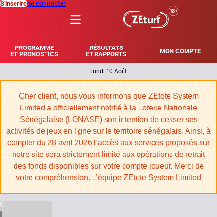
Se connecter
S'inscrire
MENU
PROGRAMME
RÉSULTATS
MON COMPTE
ET PRONOSTICS
ET RAPPORTS
Lundi 10 Août
|
Cher client, nous vous informons que ZEtote System
Limited a officiellement notifié à la Loterie Nationale
Sénégalaise (LONASE) son intention de cesser ses
activités de jeux en ligne sur le territoire sénégalais. Ainsi, à
compter du 28 avril 2026 l’accès aux services proposés sur
notre site sera strictement limité aux opérations de retrait
des fonds disponibles sur votre compte joueur. Merci de
votre compréhension. L’équipe ZEtote System Limited