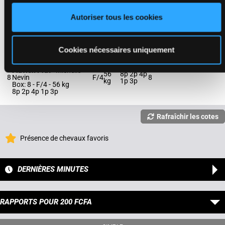
SHE'S COMPLICATED
Kendrick Carmouche
-
Autoriser tous les cookies
54
6p 5p 1p
7
Linda Rice
F/3
7
kg
5p 3p
Box: 7 -
F/3 -
54 kg
6p 5p 1p 5p 3p
Cookies nécessaires uniquement
YO LEVEN
Flavien Prat
-
Michelle
56
8p 2p 4p
8
Nevin
F/4
8
kg
1p 3p
Box: 8 -
F/4 -
56 kg
8p 2p 4p 1p 3p
Rafraîchir les cotes
Présence de chevaux favoris
DERNIÈRES MINUTES
RAPPORTS POUR 200 FCFA