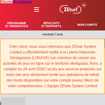
Se connecter
S'inscrire
MENU
PROGRAMME
RÉSULTATS
MON COMPTE
ET PRONOSTICS
ET RAPPORTS
Vendredi 7 Août
|
Cher client, nous vous informons que ZEtote System
Limited a officiellement notifié à la Loterie Nationale
Sénégalaise (LONASE) son intention de cesser ses
activités de jeux en ligne sur le territoire sénégalais. Ainsi, à
compter du 28 avril 2026 l’accès aux services proposés sur
notre site sera strictement limité aux opérations de retrait
des fonds disponibles sur votre compte joueur. Merci de
votre compréhension. L’équipe ZEtote System Limited