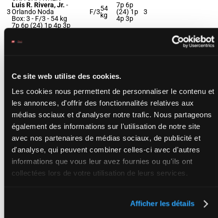
Luis R. Rivera, Jr.
-
7p 6p
54
3
Orlando Noda
F/3
(24) 1p
3
kg
Box: 3 -
F/3 -
54 kg
4p 3p
7p 6p (24) 1p 4p 3p
POLITICAL SPIN
Favinho Villa Pino
-
56
10p 3p
4
Rudy R. Rodriguez
F/4
4
kg
9p 5p 7p
Box: 4 -
F/4 -
56 kg
Ce site web utilise des cookies.
10p 3p 9p 5p 7p
Les cookies nous permettent de personnaliser le contenu et
les annonces, d'offrir des fonctionnalités relatives aux
LUCKY AND GORGEOUS
Lane J. Luzzi
-
Charlton
médias sociaux et d'analyser notre trafic. Nous partageons
56
10p 6p
5
Baker
F/4
5
kg
7p 8p 1p
Box: 5 -
F/4 -
56 kg
également des informations sur l'utilisation de notre site
10p 6p 7p 8p 1p
avec nos partenaires de médias sociaux, de publicité et
d'analyse, qui peuvent combiner celles-ci avec d'autres
THAT'STHEFACTJACK
informations que vous leur avez fournies ou qu'ils ont
(NP)
Romero Ramsay
collectées lors de votre utilisation de leurs services.
56
3p 6p 5p
6
Maragh
-
Domenick L.
F/5
kg
5p 4p
Schettino
F/5 -
56 kg
3p 6p 5p 5p 4p
Afficher les détails