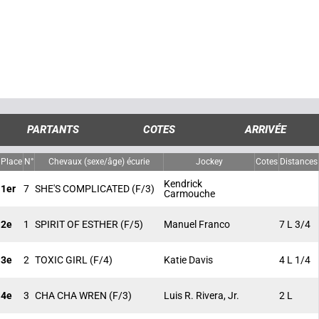
PARTANTS
COTES
ARRIVÉE
Place
N°
Chevaux (sexe/âge) écurie
Jockey
Cotes
Distances
Kendrick
1er
7
SHE'S COMPLICATED
(F/3)
Carmouche
2e
1
SPIRIT OF ESTHER
(F/5)
Manuel Franco
7 L 3/4
3e
2
TOXIC GIRL
(F/4)
Katie Davis
4 L 1/4
4e
3
CHA CHA WREN
(F/3)
Luis R. Rivera, Jr.
2 L