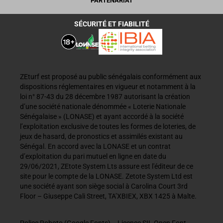
PARTENARIAT
SÉCURITÉ ET FIABILITÉ
ZEturf est proposé au public sénégalais conformément aux
dispositions réglementaires en vigueur et notamment à la
loi n° 87-43 du 28 décembre 1987 autorisant la création
d’une société nationale dénommée « Loterie Nationale
Sénégalaise » (LONASE) et ayant accordé à la société
l’exploitation exclusive de toutes les formes de loteries, de
jeux de hasard, de pronostics et assimilés existant au
Sénégal. En accord avec la LONASE et un contrat
d’exploitation du pari mutuel en ligne en date du
29/06/2021, ZEtote System Lts assure est l'éditeur de ce
site pour le compte de la LONASE. Zetote System Ltd est
une société ayant son siège social à Carolina Court 3rd
Floor – Giuseppe Cali Street, TA’XBIEX, XBX 1425 à Malte.