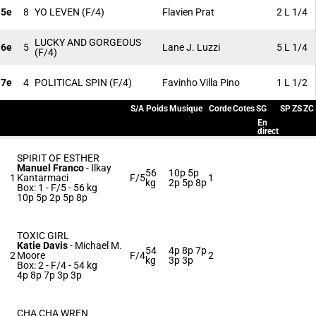
5e
8
YO LEVEN
(F/4)
Flavien Prat
2 L 1/4
LUCKY AND GORGEOUS
6e
5
Lane J. Luzzi
5 L 1/4
(F/4)
7e
4
POLITICAL SPIN
(F/4)
Favinho Villa Pino
1 L 1/2
S/A
Poids
Musique
Corde
Cotes
SG
SP
ZS
ZC
En
direct
SPIRIT OF ESTHER
Manuel Franco
-
Ilkay
56
10p 5p
1
Kantarmaci
F/5
1
kg
2p 5p 8p
Box: 1 -
F/5 -
56 kg
10p 5p 2p 5p 8p
TOXIC GIRL
Katie Davis
-
Michael M.
54
4p 8p 7p
2
Moore
F/4
2
kg
3p 3p
Box: 2 -
F/4 -
54 kg
4p 8p 7p 3p 3p
CHA CHA WREN