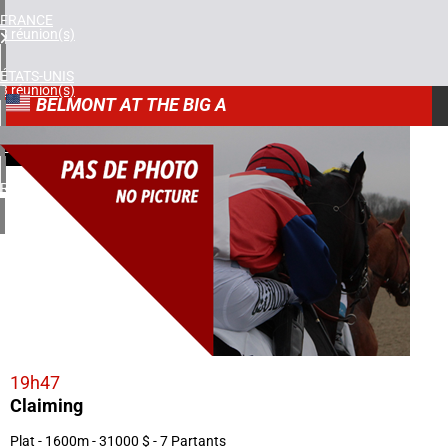
FRANCE
3 réunion(s)
ÉTATS-UNIS
3 réunion(s)
BELMONT AT THE BIG A
AFRIQUE DU SUD
2
1 réunion(s)
18/09/2025
ROYAUME-UNI
1 réunion(s)
19h47
Claiming
Plat - 1600m - 31000 $ - 7 Partants