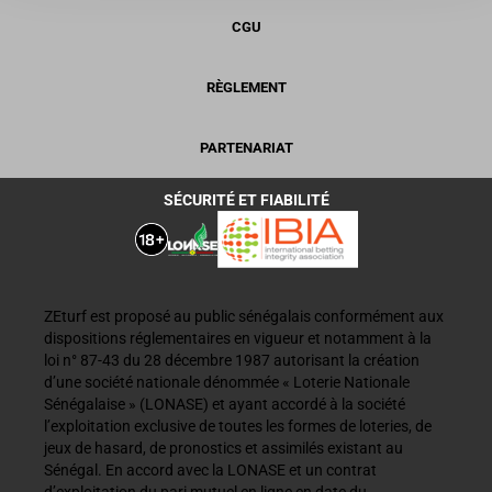
CGU
RÈGLEMENT
PARTENARIAT
SÉCURITÉ ET FIABILITÉ
ZEturf est proposé au public sénégalais conformément aux
dispositions réglementaires en vigueur et notamment à la
loi n° 87-43 du 28 décembre 1987 autorisant la création
d’une société nationale dénommée « Loterie Nationale
Sénégalaise » (LONASE) et ayant accordé à la société
l’exploitation exclusive de toutes les formes de loteries, de
jeux de hasard, de pronostics et assimilés existant au
Sénégal. En accord avec la LONASE et un contrat