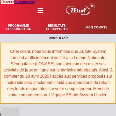
Se connecter
S'inscrire
MENU
PROGRAMME
RÉSULTATS
MON COMPTE
ET PRONOSTICS
ET RAPPORTS
Samedi 8 Août
|
Cher client, nous vous informons que ZEtote System
Limited a officiellement notifié à la Loterie Nationale
Sénégalaise (LONASE) son intention de cesser ses
activités de jeux en ligne sur le territoire sénégalais. Ainsi, à
compter du 28 avril 2026 l’accès aux services proposés sur
notre site sera strictement limité aux opérations de retrait
des fonds disponibles sur votre compte joueur. Merci de
votre compréhension. L’équipe ZEtote System Limited