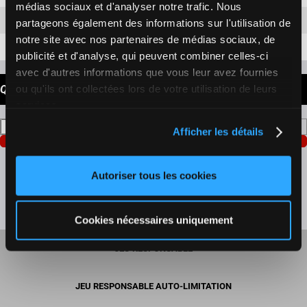
médias sociaux et d'analyser notre trafic. Nous
6
13h38
DIVONNE LES BAINS
Course
partageons également des informations sur l'utilisation de
notre site avec nos partenaires de médias sociaux, de
7
14h13
DIVONNE LES BAINS
Course
publicité et d'analyse, qui peuvent combiner celles-ci
avec d'autres informations que vous leur avez fournies
8
14h48
DIVONNE LES BAINS
Course
ou qu'ils ont collectées lors de votre utilisation de leurs
QUELLE EST LA DATE DU ZE5 QUE VOUS RECHERCHEZ ?
services.
Date
Afficher les détails
Rechercher
Autoriser tous les cookies
Cookies nécessaires uniquement
JEU RESPONSABLE
JEU RESPONSABLE AUTO-LIMITATION