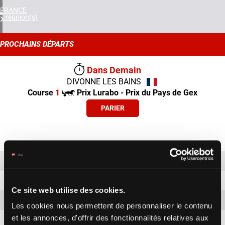
FRANCE
1 réunion(s)
PROCHAINS DÉPARTS
Dans
Demain
DIVONNE LES BAINS
Course
1
Prix Lurabo - Prix du Pays de Gex
PARIER
2
11h30
DIVONNE LES BAINS
Course
3
12h02
DIVONNE LES BAINS
Course
Ce site web utilise des cookies.
4
12h34
DIVONNE LES BAINS
Course
Les cookies nous permettent de personnaliser le contenu
et les annonces, d'offrir des fonctionnalités relatives aux
5
13h06
DIVONNE LES BAINS
Course