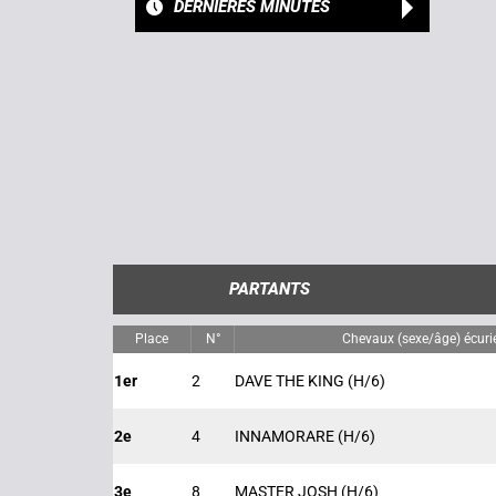
DERNIÈRES MINUTES
PARTANTS
Place
N°
Chevaux (sexe/âge) écuri
1er
2
DAVE THE KING
(H/6)
2e
4
INNAMORARE
(H/6)
3e
8
MASTER JOSH
(H/6)