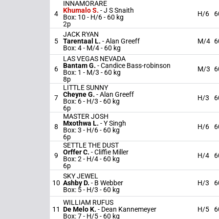
INNAMORARE
Khumalo S.
-
J S Snaith
4
H/6
6
Box: 10 -
H/6 -
60 kg
2p
JACK RYAN
5
Tarentaal L.
-
Alan Greeff
M/4
6
Box: 4 -
M/4 -
60 kg
LAS VEGAS NEVADA
Bantam G.
-
Candice Bass-robinson
6
M/3
6
Box: 1 -
M/3 -
60 kg
8p
LITTLE SUNNY
Cheyne G.
-
Alan Greeff
7
H/3
6
Box: 6 -
H/3 -
60 kg
6p
MASTER JOSH
Mxothwa L.
-
Y Singh
8
H/6
6
Box: 3 -
H/6 -
60 kg
6p
SETTLE THE DUST
Orffer C.
-
Cliffie Miller
9
H/4
6
Box: 2 -
H/4 -
60 kg
6p
SKY JEWEL
10
Ashby D.
-
B Webber
H/3
6
Box: 5 -
H/3 -
60 kg
WILLIAM RUFUS
11
De Melo K.
-
Dean Kannemeyer
H/5
6
Box: 7 -
H/5 -
60 kg