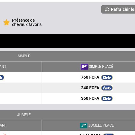
Rafraîchir le
Présence de
chevaux favoris
SIMPLE
ANT
SIMPLE PLACÉ
760 FCFA
240 FCFA
360 FCFA
JUMELÉ
ANT
JUMELÉ PLACÉ