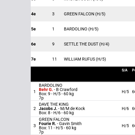
4e
3
GREEN FALCON
(H/5)
5e
1
BARDOLINO
(H/5)
6e
9
SETTLE THE DUST
(H/4)
7e
11
WILLIAM RUFUS
(H/5)
S/A
P
BARDOLINO
Behr G.
-
B Crawford
1
H/5
6
Box: 9 -
H/5 -
60 kg
7p
DAVE THE KING
2
Jacobs J.
-
M/M de Kock
H/6
6
Box: 8 -
H/6 -
60 kg
GREEN FALCON
Fourie R.
-
Gavin Smith
3
H/5
6
Box: 11 -
H/5 -
60 kg
7p