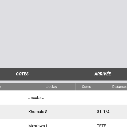
COTES
ARRIVÉE
e
Jockey
Cotes
Distance
Jacobs J.
Khumalo S.
3 L 1/4
Mxothwa L.
TETE