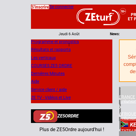
Se connecter
S'inscrire
P
ET 
Jeudi 6 Août
News:
Programme et pronostics
|
Résultats et rapports
Sén
Les verticaux
compt
COURSES ZE5 ORDRE
de
Dernières Minutes
Aide
Service client / aide
FRANCE
ZE TV - Vidéos et Live
4 réunio
AFRIQUE
ZE5ORDRE
1 réunio
K
Plus de ZE5Ordre aujourd'hui !
ÉTATS-U
2 réunio