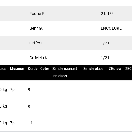
Fourie R.
2 L 1/4
Behr G.
ENCOLURE
Orffer C.
1/2 L
De Melo K.
1/2 L
oids
Musique
Corde
Cotes
Simple gagnant
Simple placé
ZEshow
ZEC
En direct
0 kg
7p
9
0 kg
8
0 kg
7p
11