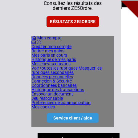
4
Consultez les résultats des
derniers ZE5Ordre.
15/06/
RÉSULTATS ZE5ORDRE
Mon compte
Créditer mon compte
Retirer mes gains
Mes paris en cours
Historique de mes paris
Mes chevaux favoris
Voir toutes les rubriques
Masquer les
rubriques secondaires
Données personnelles
Connexion & Sécurité
Coordonnées bancaires
Historique des transactions
Envoyer un document
Jeu responsable
Préférences de communication
Mes cookies
Service client / aide