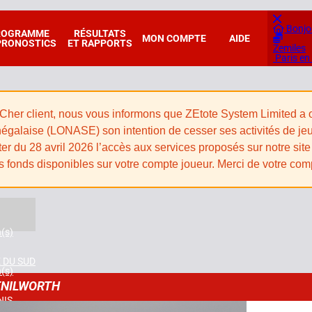
Bonjo
ROGRAMME
RÉSULTATS
MON COMPTE
AIDE
PRONOSTICS
ET RAPPORTS
Zemiles
Paris en
Cher client, nous vous informons que ZEtote System Limited a off
égalaise (LONASE) son intention de cesser ses activités de jeux e
er du 28 avril 2026 l’accès aux services proposés sur notre site 
s fonds disponibles sur votre compte joueur. Merci de votre co
n(s)
 DU SUD
n(s)
ENILWORTH
NIS
n(s)