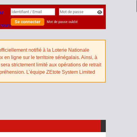
Identifiant
Identifiant / Email
Mot de passe
ur
Se connecter
Mot de passe oublié
 cours
iciellement notifié à la Loterie Nationale
n ligne sur le territoire sénégalais. Ainsi, à
sera strictement limité aux opérations de retrait
mpréhension. L’équipe ZEtote System Limited