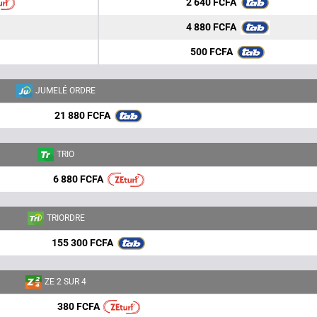
2 640 FCFA
4 880 FCFA
500 FCFA
JUMELÉ ORDRE
21 880 FCFA
TRIO
6 880 FCFA
TRIORDRE
155 300 FCFA
ZE 2 SUR 4
380 FCFA