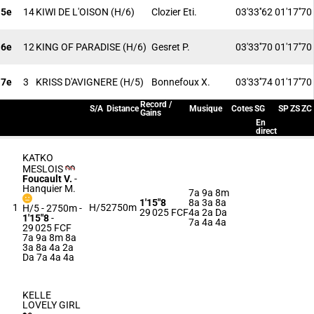
5e
14
KIWI DE L'OISON
(H/6)
Clozier Eti.
03'33''62
01'17''70
6e
12
KING OF PARADISE
(H/6)
Gesret P.
03'33''70
01'17''70
7e
3
KRISS D'AVIGNERE
(H/5)
Bonnefoux X.
03'33''74
01'17''70
Record /
S/A
Distance
Musique
Cotes
SG
SP
ZS
ZC
Gains
En
direct
KATKO
MESLOIS
Foucault V.
-
Hanquier M.
7a 9a 8m
1'15"8
8a 3a 8a
1
H/5
2750m
H/5 - 2750m
-
29 025 FCF
4a 2a Da
1'15"8
-
7a 4a 4a
29 025 FCF
7a 9a 8m 8a
3a 8a 4a 2a
Da 7a 4a 4a
KELLE
LOVELY GIRL