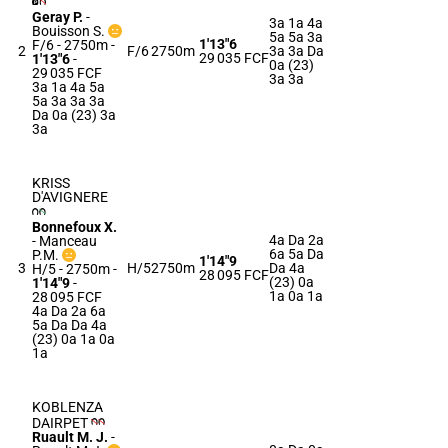
Geray P.
-
3a 1a 4a
Bouisson S.
5a 5a 3a
1'13"6
F/6 - 2750m
-
2
F/6
2750m
3a 3a Da
29 035 FCF
1'13"6
-
0a (23)
29 035 FCF
3a 3a
3a 1a 4a 5a
5a 3a 3a 3a
Da 0a (23) 3a
3a
KRISS
D'AVIGNERE
Bonnefoux X.
4a Da 2a
-
Manceau
6a 5a Da
P.M.
1'14"9
3
H/5
2750m
Da 4a
H/5 - 2750m
-
28 095 FCF
(23) 0a
1'14"9
-
1a 0a 1a
28 095 FCF
4a Da 2a 6a
5a Da Da 4a
(23) 0a 1a 0a
1a
KOBLENZA
DAIRPET
Ruault M. J.
-