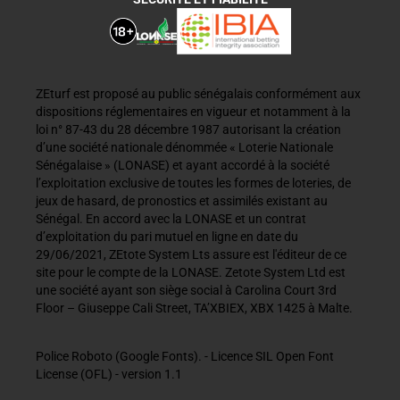
ZEturf est proposé au public sénégalais conformément aux
dispositions réglementaires en vigueur et notamment à la
loi n° 87-43 du 28 décembre 1987 autorisant la création
d’une société nationale dénommée « Loterie Nationale
Sénégalaise » (LONASE) et ayant accordé à la société
l’exploitation exclusive de toutes les formes de loteries, de
jeux de hasard, de pronostics et assimilés existant au
Sénégal. En accord avec la LONASE et un contrat
d’exploitation du pari mutuel en ligne en date du
29/06/2021, ZEtote System Lts assure est l'éditeur de ce
site pour le compte de la LONASE. Zetote System Ltd est
une société ayant son siège social à Carolina Court 3rd
Floor – Giuseppe Cali Street, TA’XBIEX, XBX 1425 à Malte.
Police Roboto (Google Fonts). - Licence SIL Open Font
License (OFL) - version 1.1