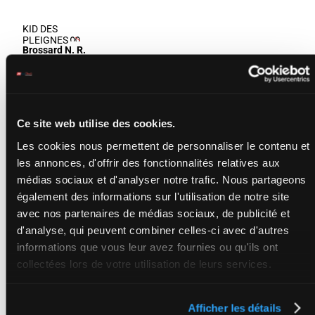
KID DES
PLEIGNES
Brossard N. R.
-
Brossard
1a Da Da
N.R.
1a 3a 5a
1'13"3
H/6 - 2750m
-
9
H/6
2750m
4a 3a 5a
25 795 FCF
1'13"3
-
0a 5a
25 795 FCF
(23) 5a
1a Da Da 1a
3a 5a 4a 3a
Ce site web utilise des cookies.
5a 0a 5a (23)
5a
Les cookies nous permettent de personnaliser le contenu et
les annonces, d'offrir des fonctionnalités relatives aux
KAISER DU
médias sociaux et d'analyser notre trafic. Nous partageons
CHATELET
également des informations sur l'utilisation de notre site
Gazengel C.
-
Gazengel C.
Da 6a 4a
avec nos partenaires de médias sociaux, de publicité et
2a Da Da
H/6 - 2750m
-
1'15"3
d'analyse, qui peuvent combiner celles-ci avec d'autres
10
H/6
2750m
7a 7a 7a
1'15"3
-
24 260 FCF
2a (23)
24 260 FCF
informations que vous leur avez fournies ou qu'ils ont
Da 1a
Da 6a 4a 2a
collectées lors de votre utilisation de leurs services.
Da Da 7a 7a
7a 2a (23) Da
1a
Afficher les détails