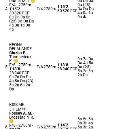
0a Da 0a
Ruault M.J.
0a (23)
F/4 - 2750m
-
1'15"2
4
F/4
2750m
Da Da Da
1'15"2
-
30 820 FCF
4a 0a 1a
30 820 FCF
0a 4a
0a Da 0a 0a
(23) Da Da Da
4a 0a 1a 0a
4a
KEONA
DELALANDE
Clozier F.
-
Thonnerieux
0a 7a Da
K.
Da 4a 5a
F/6 - 2750m
-
1'13"8
5
F/6
2750m
Da (23)
1'13"8
-
28 940 FCF
5a 2a 6a
28 940 FCF
2a Da
0a 7a Da Da
4a 5a Da (23)
5a 2a 6a 2a
Da
KISS ME
JIHEM
Fossey A. M.
-
Brossard N.R.
5a 5a 5a
3a 3a 4a
1'14"2
F/6 - 2750m
-
6
F/6
2750m
5a 3a 2a