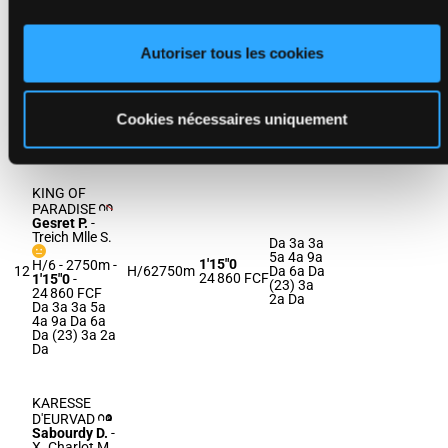
KALIMERO
Grasset M.
-
Le Moel P.
0a 0a 0a
Autoriser tous les cookies
H/6 - 2750m
-
0a 5a 5a
1'14"5
1'14"5
-
11
H/6
2750m
7a 8a 1a
26 910 FCF
26 910 FCF
(23) Da
0a 0a 0a 0a
2a 7a
5a 5a 7a 8a
Cookies nécessaires uniquement
1a (23) Da 2a
7a
KING OF
PARADISE
Gesret P.
-
Treich Mlle S.
Da 3a 3a
5a 4a 9a
1'15"0
H/6 - 2750m
-
12
H/6
2750m
Da 6a Da
24 860 FCF
1'15"0
-
(23) 3a
24 860 FCF
2a Da
Da 3a 3a 5a
4a 9a Da 6a
Da (23) 3a 2a
Da
KARESSE
D'EURVAD
Sabourdy D.
-
X. Charlot M.