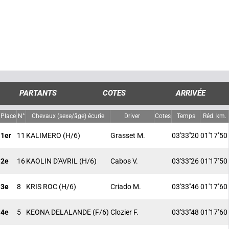
PARTANTS
COTES
ARRIVÉE
Place
N°
Chevaux (sexe/âge) écurie
Driver
Cotes
Temps
Réd. km.
1er
11
KALIMERO
(H/6)
Grasset M.
03'33''20
01'17''50
2e
16
KAOLIN D'AVRIL
(H/6)
Cabos V.
03'33''26
01'17''50
3e
8
KRIS ROC
(H/6)
Criado M.
03'33''46
01'17''60
4e
5
KEONA DELALANDE
(F/6)
Clozier F.
03'33''48
01'17''60