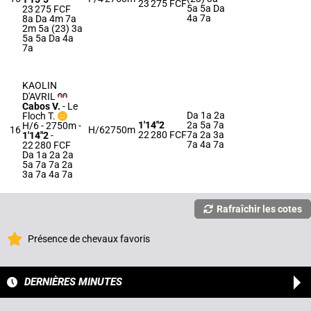
23 275 FCF
5a 5a Da
23 275 FCF
4a 7a
8a Da 4m 7a
2m 5a (23) 3a
5a 5a Da 4a
7a
KAOLIN
D'AVRIL
Cabos V.
-
Le
Da 1a 2a
Floch T.
1'14"2
2a 5a 7a
H/6 - 2750m
-
16
H/6
2750m
22 280 FCF
7a 2a 3a
1'14"2
-
7a 4a 7a
22 280 FCF
Da 1a 2a 2a
5a 7a 7a 2a
3a 7a 4a 7a
Rafraîchir les cotes
Présence de chevaux favoris
DERNIÈRES MINUTES