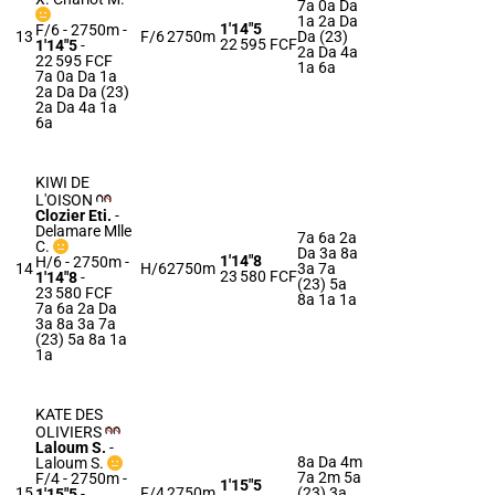
7a 0a Da
1a 2a Da
1'14"5
F/6 - 2750m
-
13
F/6
2750m
Da (23)
22 595 FCF
1'14"5
-
2a Da 4a
22 595 FCF
1a 6a
7a 0a Da 1a
2a Da Da (23)
2a Da 4a 1a
6a
KIWI DE
L'OISON
Clozier Eti.
-
Delamare Mlle
7a 6a 2a
C.
Da 3a 8a
1'14"8
H/6 - 2750m
-
14
H/6
2750m
3a 7a
23 580 FCF
1'14"8
-
(23) 5a
23 580 FCF
8a 1a 1a
7a 6a 2a Da
3a 8a 3a 7a
(23) 5a 8a 1a
1a
KATE DES
OLIVIERS
Laloum S.
-
8a Da 4m
Laloum S.
7a 2m 5a
F/4 - 2750m
-
1'15"5
15
F/4
2750m
(23) 3a
1'15"5
-