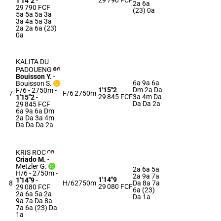
29 790 FCF
1'14"2
-
2a 6a
29 790 FCF
(23) 0a
5a 5a 5a 3a
3a 4a 5a 3a
2a 2a 6a (23)
0a
KALITA DU
PADOUENG
Bouisson Y.
-
6a 9a 6a
Bouisson S.
1'15"2
Dm 2a Da
F/6 - 2750m
-
7
F/6
2750m
29 845 FCF
3a 4m Da
1'15"2
-
Da Da 2a
29 845 FCF
6a 9a 6a Dm
2a Da 3a 4m
Da Da Da 2a
KRIS ROC
Criado M.
-
Metzler G.
2a 6a 5a
H/6 - 2750m
-
2a 9a 7a
1'14"9
1'14"9
-
8
H/6
2750m
Da 8a 7a
29 080 FCF
29 080 FCF
6a (23)
2a 6a 5a 2a
Da 1a
9a 7a Da 8a
7a 6a (23) Da
1a