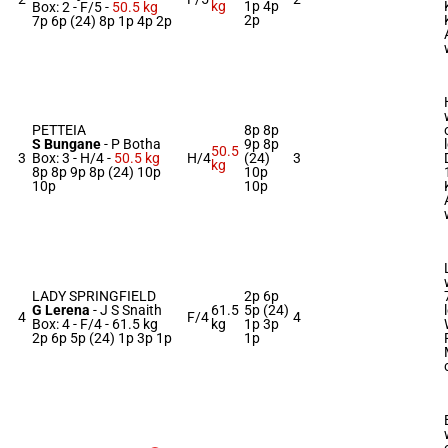
kg
1p 4p
Box: 2 -
F/5 -
50.5 kg
2p
7p 6p (24) 8p 1p 4p 2p
PETTEIA
8p 8p
S Bungane
-
P Botha
9p 8p
50.5
3
Box: 3 -
H/4 -
50.5 kg
H/4
(24)
3
kg
8p 8p 9p 8p (24) 10p
10p
10p
10p
LADY SPRINGFIELD
2p 6p
G Lerena
-
J S Snaith
61.5
5p (24)
4
F/4
4
Box: 4 -
F/4 -
61.5 kg
kg
1p 3p
2p 6p 5p (24) 1p 3p 1p
1p