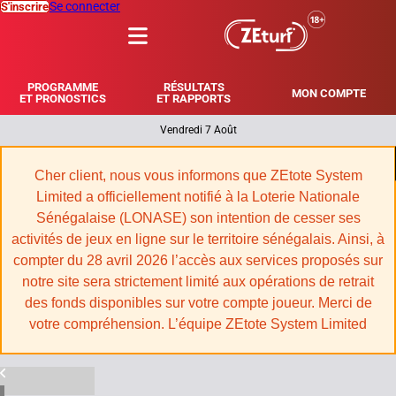
Se connecter
S'inscrire
MENU
PROGRAMME
RÉSULTATS
MON COMPTE
ET PRONOSTICS
ET RAPPORTS
Vendredi 7 Août
|
Cher client, nous vous informons que ZEtote System
Limited a officiellement notifié à la Loterie Nationale
Sénégalaise (LONASE) son intention de cesser ses
activités de jeux en ligne sur le territoire sénégalais. Ainsi, à
compter du 28 avril 2026 l’accès aux services proposés sur
notre site sera strictement limité aux opérations de retrait
des fonds disponibles sur votre compte joueur. Merci de
votre compréhension. L’équipe ZEtote System Limited