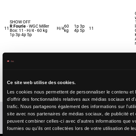
SHOW OFF
R Fourie
-
WGC Miller
60
1p 3p
11
H/4
11
Box: 11 -
H/4 -
60 kg
kg
4p 5p
1p 3p 4p 5p
TOTHEMOONANDBACK
5p 3p
M Winnaar
-
D A
57
6p 4p
12
McLachlan
H/7
12
kg
(24) 6p
Box: 12 -
H/7 -
57 kg
Ce site web utilise des cookies.
1p
5p 3p 6p 4p (24) 6p 1p
Les cookies nous permettent de personnaliser le contenu et
d'offrir des fonctionnalités relatives aux médias sociaux et d
trafic. Nous partageons également des informations sur l'utili
Rafraîchir les cotes
site avec nos partenaires de médias sociaux, de publicité et 
peuvent combiner celles-ci avec d'autres informations que v
Présence de chevaux favoris
fournies ou qu'ils ont collectées lors de votre utilisation de l