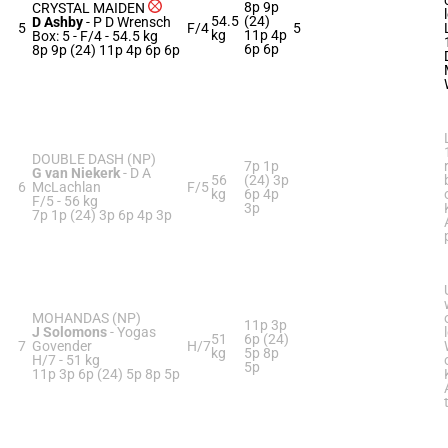
8p 9p
CRYSTAL MAIDEN
54.5
(24)
D Ashby
-
P D Wrensch
5
F/4
5
kg
11p 4p
Box: 5 -
F/4 -
54.5 kg
6p 6p
8p 9p (24) 11p 4p 6p 6p
DOUBLE DASH (NP)
7p 1p
G van Niekerk
-
D A
56
(24) 3p
6
McLachlan
F/5
kg
6p 4p
F/5 -
56 kg
3p
7p 1p (24) 3p 6p 4p 3p
MOHANDAS (NP)
11p 3p
J Solomons
-
Yogas
51
6p (24)
7
Govender
H/7
kg
5p 8p
H/7 -
51 kg
5p
11p 3p 6p (24) 5p 8p 5p