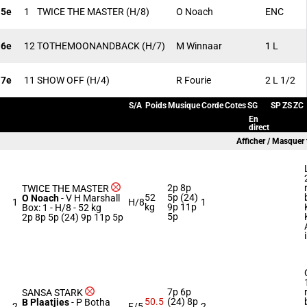
5e
1
TWICE THE MASTER
(H/8)
O Noach
ENC
6e
12
TOTHEMOONANDBACK
(H/7)
M Winnaar
1 L
7e
11
SHOW OFF
(H/4)
R Fourie
2 L 1/2
S/A
Poids
Musique
Corde
Cotes
SG
SP
ZS
ZC
En
direct
Afficher / Masquer
2p 8p
TWICE THE MASTER
52
5p (24)
O Noach
-
V H Marshall
1
H/8
1
kg
9p 11p
Box: 1 -
H/8 -
52 kg
5p
2p 8p 5p (24) 9p 11p 5p
7p 6p
SANSA STARK
50.5
(24) 8p
B Plaatjies
-
P Botha
2
F/5
2