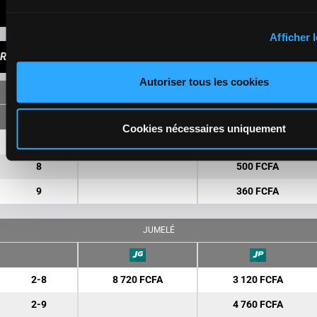
DERNIÈRES MINUTES
Afficher l
RAPPORTS POUR 200 FCFA
Autoriser tous les cookies
SIMPLE
Cookies nécessaires uniquement
2
2 680 FCFA
920 FCFA
8
500 FCFA
9
360 FCFA
JUMELÉ
2-8
8 720 FCFA
3 120 FCFA
2-9
4 760 FCFA