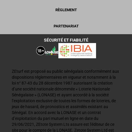
RÈGLEMENT
PARTENARIAT
SÉCURITÉ ET FIABILITÉ
ZEturf est proposé au public sénégalais conformément aux
dispositions réglementaires en vigueur et notamment à la
loi n° 87-43 du 28 décembre 1987 autorisant la création
d’une société nationale dénommée « Loterie Nationale
Sénégalaise » (LONASE) et ayant accordé à la société
l’exploitation exclusive de toutes les formes de loteries, de
jeux de hasard, de pronostics et assimilés existant au
Sénégal. En accord avec la LONASE et un contrat
d’exploitation du pari mutuel en ligne en date du
29/06/2021, ZEtote System Lts assure est l'éditeur de ce
site pour le compte de la LONASE. Zetote System Ltd est