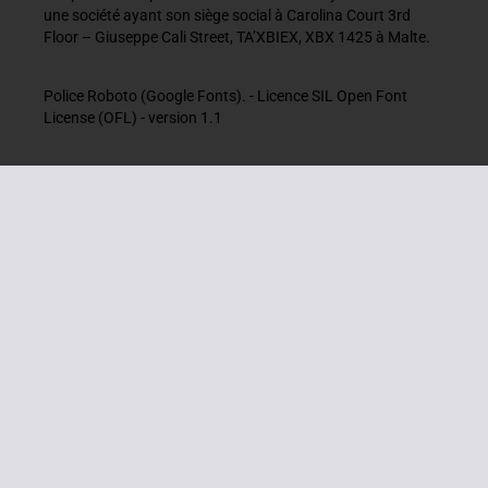
une société ayant son siège social à Carolina Court 3rd
Floor – Giuseppe Cali Street, TA’XBIEX, XBX 1425 à Malte.
Police Roboto (Google Fonts). - Licence SIL Open Font
License (OFL) - version 1.1