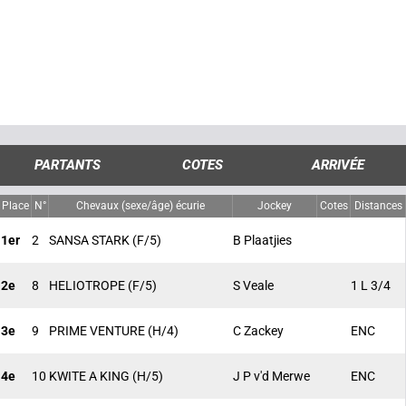
PARTANTS
COTES
ARRIVÉE
Place
N°
Chevaux (sexe/âge) écurie
Jockey
Cotes
Distances
1er
2
SANSA STARK
(F/5)
B Plaatjies
2e
8
HELIOTROPE
(F/5)
S Veale
1 L 3/4
3e
9
PRIME VENTURE
(H/4)
C Zackey
ENC
4e
10
KWITE A KING
(H/5)
J P v'd Merwe
ENC