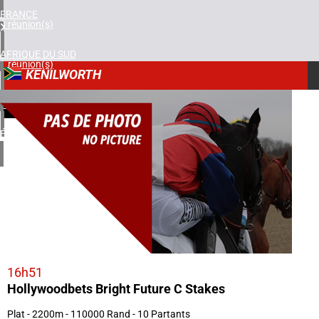
FRANCE
3 réunion(s)
AFRIQUE DU SUD
1 réunion(s)
KENILWORTH
ROYAUME-UNI
9
1 réunion(s)
13/05/2025
ÉTATS-UNIS
1 réunion(s)
16h51
Hollywoodbets Bright Future C Stakes
Plat - 2200m - 110000 Rand - 10 Partants