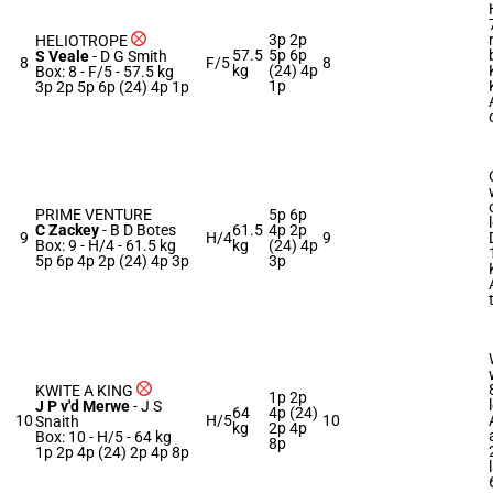
3p 2p
HELIOTROPE
57.5
5p 6p
S Veale
-
D G Smith
8
F/5
8
kg
(24) 4p
Box: 8 -
F/5 -
57.5 kg
1p
3p 2p 5p 6p (24) 4p 1p
PRIME VENTURE
5p 6p
C Zackey
-
B D Botes
61.5
4p 2p
9
H/4
9
Box: 9 -
H/4 -
61.5 kg
kg
(24) 4p
5p 6p 4p 2p (24) 4p 3p
3p
KWITE A KING
1p 2p
J P v'd Merwe
-
J S
64
4p (24)
10
H/5
10
Snaith
kg
2p 4p
Box: 10 -
H/5 -
64 kg
8p
1p 2p 4p (24) 2p 4p 8p