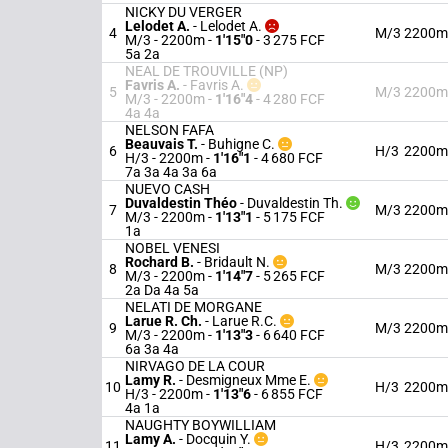
NICKY DU VERGER
Lelodet A.
-
Lelodet A.
4
M/3
2200m
M/3 - 2200m
-
1'15"0
- 3 275 FCF
5a 2a
NEAL DE TROUVILLE (NP)
Favris A.
-
Favris A.
5
M/3
2200m
M/3 - 2200m
-
1'16"4
- 4 280 FCF
4a 4a
NELSON FAFA
Beauvais T.
-
Buhigne C.
6
H/3
2200m
H/3 - 2200m
-
1'16"1
- 4 680 FCF
7a 3a 4a 3a 6a
NUEVO CASH
Duvaldestin Théo
-
Duvaldestin Th.
7
M/3
2200m
M/3 - 2200m
-
1'13"1
- 5 175 FCF
1a
NOBEL VENESI
Rochard B.
-
Bridault N.
8
M/3
2200m
M/3 - 2200m
-
1'14"7
- 5 265 FCF
2a Da 4a 5a
NELATI DE MORGANE
Larue R. Ch.
-
Larue R.C.
9
M/3
2200m
M/3 - 2200m
-
1'13"3
- 6 640 FCF
6a 3a 4a
NIRVAGO DE LA COUR
Lamy R.
-
Desmigneux Mme E.
10
H/3
2200m
H/3 - 2200m
-
1'13"6
- 6 855 FCF
4a 1a
NAUGHTY BOYWILLIAM
Lamy A.
-
Docquin Y.
11
H/3
2200m