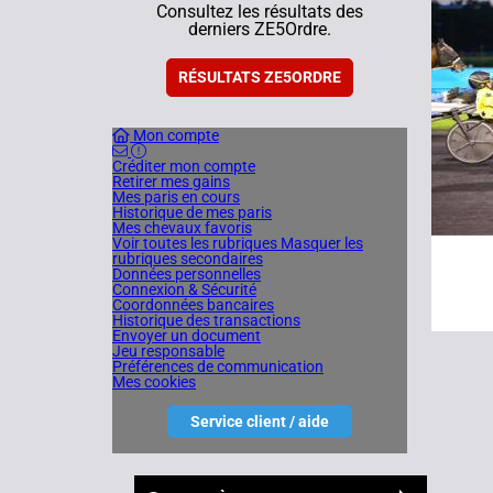
8
Consultez les résultats des
derniers ZE5Ordre.
16/09/
RÉSULTATS ZE5ORDRE
Mon compte
Créditer mon compte
Retirer mes gains
Mes paris en cours
Historique de mes paris
Mes chevaux favoris
Voir toutes les rubriques
Masquer les
rubriques secondaires
Données personnelles
Connexion & Sécurité
Coordonnées bancaires
Historique des transactions
Envoyer un document
Jeu responsable
Préférences de communication
Mes cookies
Service client / aide