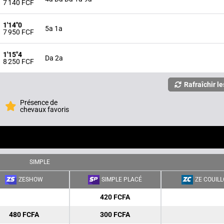
7 140 FCF
1'14"0
5a 1a
7 950 FCF
1'15"4
Da 2a
8 250 FCF
Rafraîchir le
Présence de
chevaux favoris
SIMPLE
ZESHOW
SIMPLE PLACÉ
ZE COUIL
420 FCFA
480 FCFA
300 FCFA