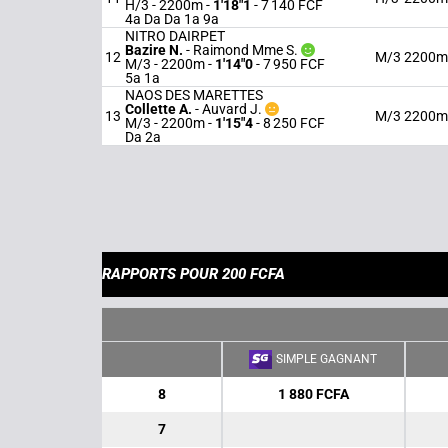
H/3 - 2200m
-
1'18"1
- 7 140 FCF
4a Da Da 1a 9a
NITRO DAIRPET
Bazire N.
-
Raimond Mme S.
12
M/3
2200m
M/3 - 2200m
-
1'14"0
- 7 950 FCF
5a 1a
NAOS DES MARETTES
Collette A.
-
Auvard J.
13
M/3
2200m
M/3 - 2200m
-
1'15"4
- 8 250 FCF
Da 2a
RAPPORTS POUR 200 FCFA
SIMPLE GAGNANT
8
1 880 FCFA
7