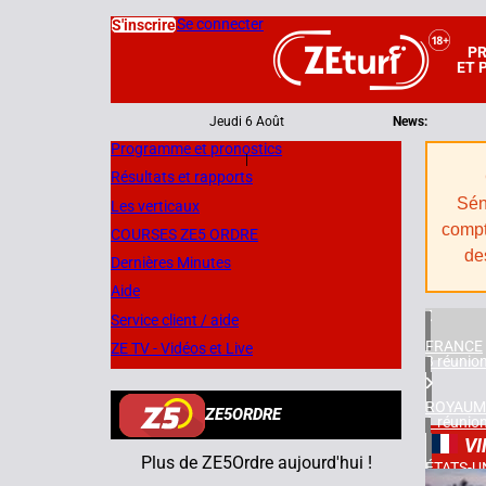
Se connecter
S'inscrire
P
ET 
Jeudi 6 Août
News:
Programme et pronostics
|
Résultats et rapports
Sén
Les verticaux
compt
COURSES ZE5 ORDRE
de
Dernières Minutes
Aide
Service client / aide
FRANCE
ZE TV - Vidéos et Live
3 réunio
ROYAUM
ZE5ORDRE
1 réunio
V
Plus de ZE5Ordre aujourd'hui !
ÉTATS-U
1 réunio