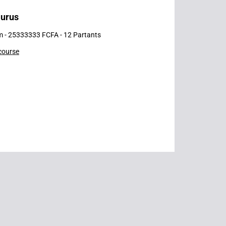
aurus
m - 25333333 FCFA - 12 Partants
 course