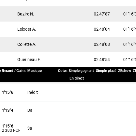
Bazire N.
02'47''87
01'16''
Lelodet A.
02'48''04
01'16''
Collette A.
02'48''08
01'16''
Guerineau F.
02'48''54
01'16''
e
Record / Gains
Musique
Cotes
Simple gagnant
Simple placé
ZEshow
Z
En direct
1'15"6
Inédit
1'13"4
Da
1'15"6
3a
2 380 FCF