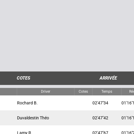
COTES
ARRIVÉE
Driver
Cotes
Temps
Ré
Rochard B.
02'47''34
01'16''
Duvaldestin Théo
02'47''42
01'16''
Lamy R.
02'47''67
01'16''