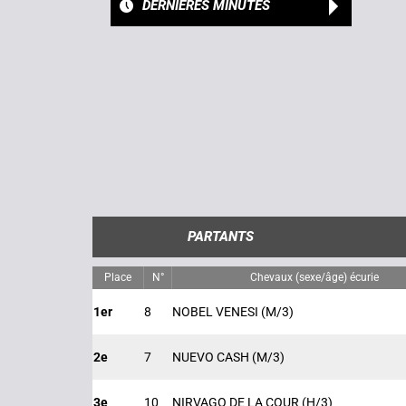
DERNIÈRES MINUTES
PARTANTS
Place
N°
Chevaux (sexe/âge) écurie
1er
8
NOBEL VENESI
(M/3)
2e
7
NUEVO CASH
(M/3)
3e
10
NIRVAGO DE LA COUR
(H/3)