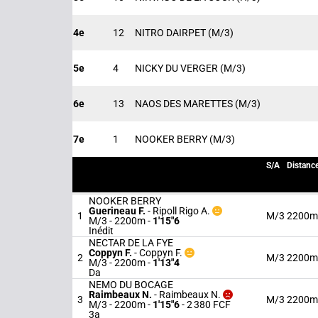
4e
12
NITRO DAIRPET
(M/3)
5e
4
NICKY DU VERGER
(M/3)
6e
13
NAOS DES MARETTES
(M/3)
7e
1
NOOKER BERRY
(M/3)
S/A
Distanc
NOOKER BERRY
Guerineau F.
-
Ripoll Rigo A.
1
M/3
2200m
M/3 - 2200m
-
1'15"6
Inédit
NECTAR DE LA FYE
Coppyn F.
-
Coppyn F.
2
M/3
2200m
M/3 - 2200m
-
1'13"4
Da
NEMO DU BOCAGE
Raimbeaux N.
-
Raimbeaux N.
3
M/3
2200m
M/3 - 2200m
-
1'15"6
- 2 380 FCF
3a