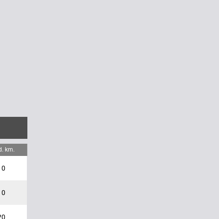
d. km.
10
10
20