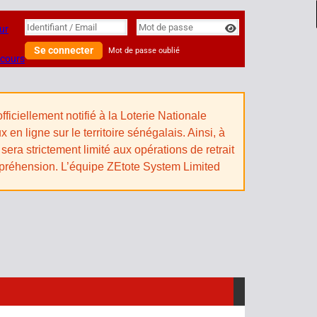
Identifiant
Identifiant / Email
Mot de passe
ur
Se connecter
Mot de passe oublié
 cours
iciellement notifié à la Loterie Nationale
n ligne sur le territoire sénégalais. Ainsi, à
sera strictement limité aux opérations de retrait
mpréhension. L’équipe ZEtote System Limited