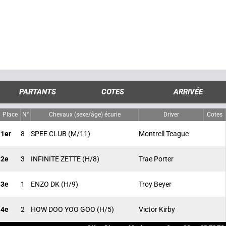
PARTANTS
COTES
ARRIVÉE
Place
N°
Chevaux (sexe/âge) écurie
Driver
Cotes
1er
8
SPEE CLUB
(M/11)
Montrell Teague
2e
3
INFINITE ZETTE
(H/8)
Trae Porter
3e
1
ENZO DK
(H/9)
Troy Beyer
4e
2
HOW DOO YOO GOO
(H/5)
Victor Kirby