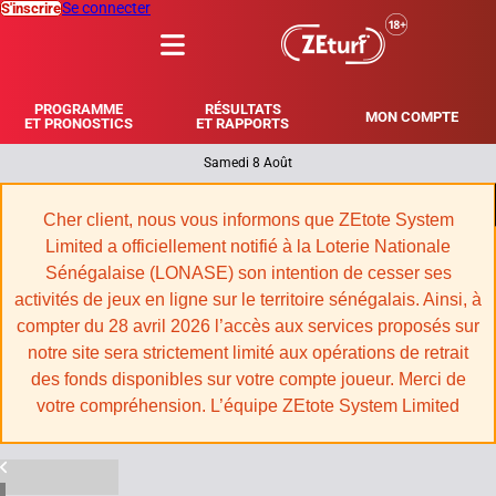
Se connecter
S'inscrire
MENU
PROGRAMME
RÉSULTATS
MON COMPTE
ET PRONOSTICS
ET RAPPORTS
Samedi 8 Août
|
Cher client, nous vous informons que ZEtote System
Limited a officiellement notifié à la Loterie Nationale
Sénégalaise (LONASE) son intention de cesser ses
activités de jeux en ligne sur le territoire sénégalais. Ainsi, à
compter du 28 avril 2026 l’accès aux services proposés sur
notre site sera strictement limité aux opérations de retrait
des fonds disponibles sur votre compte joueur. Merci de
votre compréhension. L’équipe ZEtote System Limited