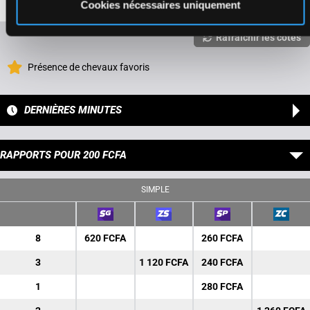
3a 0a 3a 0a 0a
Cookies nécessaires uniquement
Rafraîchir les cotes
Présence de chevaux favoris
DERNIÈRES MINUTES
RAPPORTS POUR 200 FCFA
SIMPLE
8
620 FCFA
260 FCFA
3
1 120 FCFA
240 FCFA
1
280 FCFA