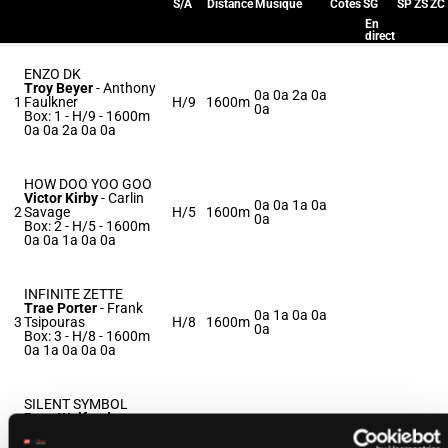
S/A
Distance
Musique
Cotes
SG
SP
ZS
ZC
En
direct
ENZO DK
Troy Beyer
-
Anthony
0a 0a 2a 0a
1
Faulkner
H/9
1600m
0a
Box: 1 -
H/9 - 1600m
0a 0a 2a 0a 0a
HOW DOO YOO GOO
Victor Kirby
-
Carlin
0a 0a 1a 0a
2
Savage
H/5
1600m
0a
Box: 2 -
H/5 - 1600m
0a 0a 1a 0a 0a
INFINITE ZETTE
Trae Porter
-
Frank
0a 1a 0a 0a
3
Tsipouras
H/8
1600m
0a
Box: 3 -
H/8 - 1600m
0a 1a 0a 0a 0a
SILENT SYMBOL
Ross Wolfenden
-
0a 3a 4a 0a
4
Joseph Columbo
F/10
1600m
(24) 0a
Box: 4 -
F/10 - 1600m