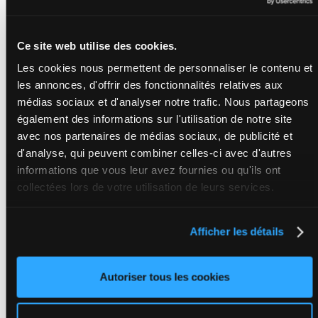
0a 3a 4a 0a (24) 0a
Ce site web utilise des cookies.
TOUCH OF WHITE
Corey Callahan
-
0a 0a 0a 0a
5
Nicholas Callahan
H/9
1600m
Les cookies nous permettent de personnaliser le contenu et
0a
Box: 5 -
H/9 - 1600m
les annonces, d'offrir des fonctionnalités relatives aux
0a 0a 0a 0a 0a
médias sociaux et d'analyser notre trafic. Nous partageons
également des informations sur l'utilisation de notre site
CANTAB'S MASTER
Russell Foster
-
Peter
avec nos partenaires de médias sociaux, de publicité et
4a 0a 0a 0a
6
Marsh
H/11
1600m
0a
d'analyse, qui peuvent combiner celles-ci avec d'autres
Box: 6 -
H/11 - 1600m
4a 0a 0a 0a 0a
informations que vous leur avez fournies ou qu'ils ont
collectées lors de votre utilisation de leurs services.
HAPPY THAT
Allan Davis
-
Martin
0a 4a 0a 0a
7
Davis
M/11
1600m
(24) 0a
Afficher les détails
Box: 7 -
M/11 - 1600m
0a 4a 0a 0a (24) 0a
Autoriser tous les cookies
SPEE CLUB
Montrell Teague
-
D
3a 0a 3a 0a
8
Erin Neilson
M/11
1600m
0a
Box: 8 -
M/11 - 1600m