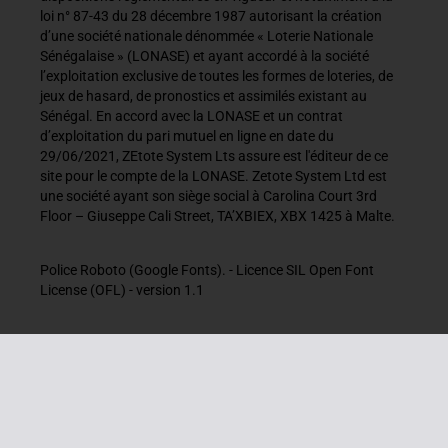
loi n° 87-43 du 28 décembre 1987 autorisant la création
d’une société nationale dénommée « Loterie Nationale
Sénégalaise » (LONASE) et ayant accordé à la société
l’exploitation exclusive de toutes les formes de loteries, de
jeux de hasard, de pronostics et assimilés existant au
Sénégal. En accord avec la LONASE et un contrat
d’exploitation du pari mutuel en ligne en date du
29/06/2021, ZEtote System Lts assure est l'éditeur de ce
site pour le compte de la LONASE. Zetote System Ltd est
une société ayant son siège social à Carolina Court 3rd
Floor – Giuseppe Cali Street, TA’XBIEX, XBX 1425 à Malte.
Police Roboto (Google Fonts). - Licence SIL Open Font
License (OFL) - version 1.1