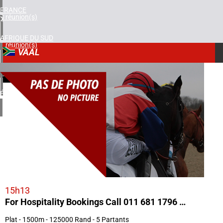
FRANCE
3 réunion(s)
AFRIQUE DU SUD
1 réunion(s)
VAAL
ROYAUME-UNI
7
1 réunion(s)
25/03/2025
ÉTATS-UNIS
2 réunion(s)
15h13
For Hospitality Bookings Call 011 681 1796 Mr 85 Handicap
Plat - 1500m - 125000 Rand - 5 Partants