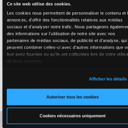
-
58 kg
TURFFONTEI
1p
Ce site web utilise des cookies.
8p 6p 4p
STANDSIDE o
(24) 10p 8p
February 25. 
1p
of an upset.
Les cookies nous permettent de personnaliser le contenu et 
annonces, d'offrir des fonctionnalités relatives aux médias
sociaux et d'analyser notre trafic. Nous partageons égaleme
LAUGHING
Not striding 
WILLIAM
des informations sur l'utilisation de notre site avec nos
4/1 and 9th o
C Maujean
-
9p 1p
runners, 6.75
C/T
partenaires de médias sociaux, de publicité et d'analyse, qui
55.5
(24) 4p
behind AFTE
6
Dawson
H/6
4
kg
4p 6p
over 1450m a
peuvent combiner celles-ci avec d'autres informations que v
Box: 4 -
H/6
3p
TURFFONTEIN
-
55.5 kg
on 06 Februar
leur avez fournies ou qu'ils ont collectées lors de votre utilisa
9p 1p (24)
Ignore last r
4p 4p 6p 3p
de leurs services.
RATTLE
Never danger
Afficher les détails
BAG (NP)
7/1 and 6th o
6p 3p
runners, 3.85
55
(24) 4p
behind AFTE
P Mxoli
-
G
7
F/7
kg
2p 3p
over 1450m a
J Maroun
1p
TURFFONTEIN
F/7 -
55 kg
Autoriser tous les cookies
on 06 Februar
6p 3p (24)
Could play a m
4p 2p 3p 1p
Cookies nécessaires uniquement
Rafraîchir les cotes