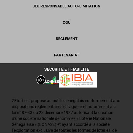
JEU RESPONSABLE AUTO-LIMITATION
CGU
RÈGLEMENT
PARTENARIAT
SÉCURITÉ ET FIABILITÉ
ZEturf est proposé au public sénégalais conformément aux
dispositions réglementaires en vigueur et notamment à la
loi n° 87-43 du 28 décembre 1987 autorisant la création
d’une société nationale dénommée « Loterie Nationale
Sénégalaise » (LONASE) et ayant accordé à la société
l’exploitation exclusive de toutes les formes de loteries, de