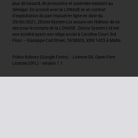
jeux de hasard, de pronostics et assimilés existant au
Sénégal. En accord avec la LONASE et un contrat
d’exploitation du pari mutuel en ligne en date du
29/06/2021, ZEtote System Lts assure est l'éditeur de ce
site pour le compte de la LONASE. Zetote System Ltd est
une société ayant son siège social à Carolina Court 3rd
Floor – Giuseppe Cali Street, TA’XBIEX, XBX 1425 à Malte.
Police Roboto (Google Fonts). - Licence SIL Open Font
License (OFL) - version 1.1