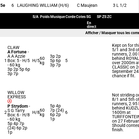
5e
6
LAUGHING WILLIAM
(H/6)
C Maujean
3 L 1/2
S/A
Poids
Musique
Corde
Cotes
SG
SP
ZS
ZC
En
direct
Afficher / Masquer tous les com
Kept on for t
CLAW
5/1 and 3rd o
A Fortune
-
runners, 2.00
A A Azzie
3p 2p
60
behind ROYAL
1
Box: 5 -
H/5
H/5
5p 6p
5
kg
over 2000m a
-
60 kg
3p 7p
CLASSIC on 2
3p 2p 5p 6p
September 24.
3p 7p
chance if fit.
WILLOW
Not striding 
EXPRESS
8/1 and 5th o
runners, 2.95
5p 4p
P Strydom
-
behind KUDZU
60
7p (24)
S G Tarry
2
H/8
6
1600m at
kg
6p 2p
Box: 6 -
H/8
TURFFONTEIN
1p
-
60 kg
on 27 Februar
5p 4p 7p
Should contes
(24) 6p 2p
finish.
1p