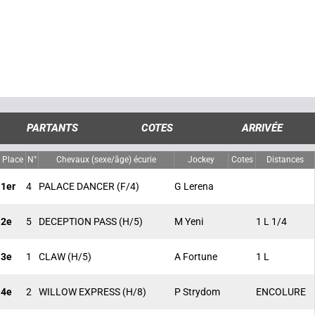
PARTANTS
COTES
ARRIVÉE
Place
N°
Chevaux (sexe/âge) écurie
Jockey
Cotes
Distances
1er
4
PALACE DANCER
(F/4)
G Lerena
2e
5
DECEPTION PASS
(H/5)
M Yeni
1 L 1/4
3e
1
CLAW
(H/5)
A Fortune
1 L
4e
2
WILLOW EXPRESS
(H/8)
P Strydom
ENCOLURE