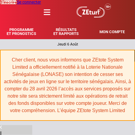
Se connecter
S'inscrire
MENU
PROGRAMME
RÉSULTATS
MON COMPTE
ET PRONOSTICS
ET RAPPORTS
Jeudi 6 Août
|
Cher client, nous vous informons que ZEtote System
Limited a officiellement notifié à la Loterie Nationale
Sénégalaise (LONASE) son intention de cesser ses
activités de jeux en ligne sur le territoire sénégalais. Ainsi, à
compter du 28 avril 2026 l’accès aux services proposés sur
notre site sera strictement limité aux opérations de retrait
des fonds disponibles sur votre compte joueur. Merci de
votre compréhension. L’équipe ZEtote System Limited