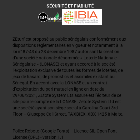
SÉCURITÉ ET FIABILITÉ
ZEturf est proposé au public sénégalais conformément aux
dispositions réglementaires en vigueur et notamment à la
loi n° 87-43 du 28 décembre 1987 autorisant la création
d’une société nationale dénommée « Loterie Nationale
Sénégalaise » (LONASE) et ayant accordé à la société
l’exploitation exclusive de toutes les formes de loteries, de
jeux de hasard, de pronostics et assimilés existant au
Sénégal. En accord avec la LONASE et un contrat
d’exploitation du pari mutuel en ligne en date du
29/06/2021, ZEtote System Lts assure est l'éditeur de ce
site pour le compte de la LONASE. Zetote System Ltd est
une société ayant son siège social à Carolina Court 3rd
Floor – Giuseppe Cali Street, TA’XBIEX, XBX 1425 à Malte.
Police Roboto (Google Fonts). - Licence SIL Open Font
License (OFL) - version 1.1