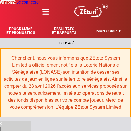
Se connecter
S'inscrire
MENU
PROGRAMME
RÉSULTATS
MON COMPTE
ET PRONOSTICS
ET RAPPORTS
Jeudi 6 Août
|
Cher client, nous vous informons que ZEtote System
Limited a officiellement notifié à la Loterie Nationale
Sénégalaise (LONASE) son intention de cesser ses
activités de jeux en ligne sur le territoire sénégalais. Ainsi, à
compter du 28 avril 2026 l’accès aux services proposés sur
notre site sera strictement limité aux opérations de retrait
des fonds disponibles sur votre compte joueur. Merci de
votre compréhension. L’équipe ZEtote System Limited