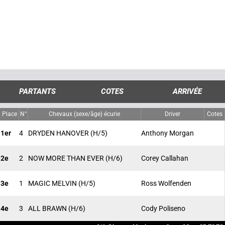
PARTANTS
COTES
ARRIVÉE
Place
N°
Chevaux (sexe/âge) écurie
Driver
Cotes
1er
4
DRYDEN HANOVER
(H/5)
Anthony Morgan
2e
2
NOW MORE THAN EVER
(H/6)
Corey Callahan
3e
1
MAGIC MELVIN
(H/5)
Ross Wolfenden
4e
3
ALL BRAWN
(H/6)
Cody Poliseno