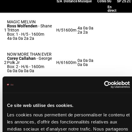
S/A
Distance
Musique
Cotes
SG
SP
ZS
ZC
En
direct
MAGIC MELVIN
Ross Wolfenden
-
Shane
4a 0a 0a
1
Tritton
H/5
1600m
2a 2a
Box: 1 -
H/5 - 1600m
4a 0a 0a 2a 2a
NOW MORE THAN EVER
Corey Callahan
-
George
0a 0a 0a
2
Polk Jr
H/6
1600m
0a 0a
Box: 2 -
H/6 - 1600m
0a 0a 0a 0a 0a
ALL BRAWN
Cody Poliseno
-
Tate
0a 0a 0a
3
Lewis Jr
H/6
1600m
4a 0a
Box: 3 -
H/6 - 1600m
0a 0a 0a 4a 0a
Ce site web utilise des cookies.
Les cookies nous permettent de personnaliser le contenu et
DRYDEN HANOVER
les annonces, d'offrir des fonctionnalités relatives aux
Anthony Morgan
-
Jimmy
1a 1a 1a
4
Nickerson
H/5
1600m
médias sociaux et d'analyser notre trafic. Nous partageons
1a 3a
Box: 4 -
H/5 - 1600m