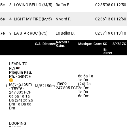
5e
3
LOVINO BELLO
(M/5)
Raffin E.
02'35''98
01'12''50
6e
4
LIGHT MY FIRE
(M/5)
Nivard F.
02'36''13
01'12''60
7e
9
LA STAR ROC
(F/5)
Le Beller B.
02'37''19
01'13''10
Record /
S/A
Distance
Musique
Cotes
SG
SP
ZS
ZC
Gains
En
direct
LEARN TO
FLY
Ploquin Pau.
6a 6a 1a
Ph.
-
Senet F.
1a Da
1'09"9
(24) 2a
M/5 - 2150m
1
M/5
2150m
247 805 FCF
2a Dm
-
1'09"9
-
1a Da
247 805 FCF
6a Dm
6a 6a 1a 1a
Da (24) 2a 2a
Dm 1a Da 6a
Dm
LOOPING