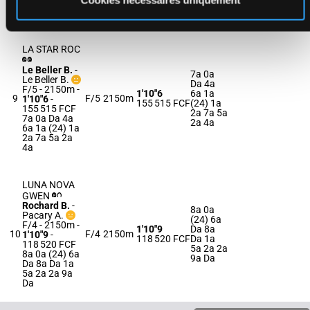
Cookies nécessaires uniquement
5a 3a 2a 0a
1a
LA STAR ROC
Le Beller B.
-
7a 0a
Le Beller B.
Da 4a
F/5 - 2150m
-
1'10"6
6a 1a
9
F/5
2150m
1'10"6
-
155 515 FCF
(24) 1a
155 515 FCF
2a 7a 5a
7a 0a Da 4a
2a 4a
6a 1a (24) 1a
2a 7a 5a 2a
4a
LUNA NOVA
GWEN
Rochard B.
-
8a 0a
Pacary A.
(24) 6a
F/4 - 2150m
-
1'10"9
Da 8a
10
F/4
2150m
1'10"9
-
118 520 FCF
Da 1a
118 520 FCF
5a 2a 2a
8a 0a (24) 6a
9a Da
Da 8a Da 1a
5a 2a 2a 9a
Da