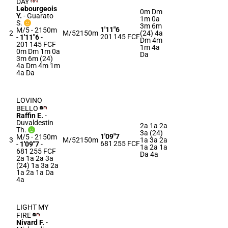
DAY
Lebourgeois
0m Dm
Y.
-
Guarato
1m 0a
S.
3m 6m
1'11"6
M/5 - 2150m
2
M/5
2150m
(24) 4a
201 145 FCF
-
1'11"6
-
Dm 4m
201 145 FCF
1m 4a
0m Dm 1m 0a
Da
3m 6m (24)
4a Dm 4m 1m
4a Da
LOVINO
BELLO
Raffin E.
-
Duvaldestin
2a 1a 2a
Th.
3a (24)
1'09"7
M/5 - 2150m
3
M/5
2150m
1a 3a 2a
681 255 FCF
-
1'09"7
-
1a 2a 1a
681 255 FCF
Da 4a
2a 1a 2a 3a
(24) 1a 3a 2a
1a 2a 1a Da
4a
LIGHT MY
FIRE
Nivard F.
-