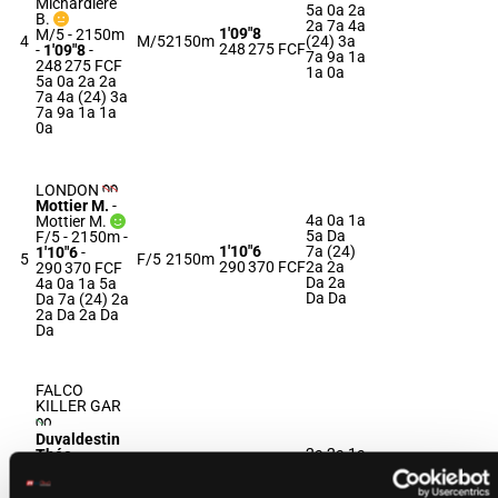
Michardiere
5a 0a 2a
B.
2a 7a 4a
1'09"8
M/5 - 2150m
4
M/5
2150m
(24) 3a
248 275 FCF
-
1'09"8
-
7a 9a 1a
248 275 FCF
1a 0a
5a 0a 2a 2a
7a 4a (24) 3a
7a 9a 1a 1a
0a
LONDON
Mottier M.
-
4a 0a 1a
Mottier M.
5a Da
F/5 - 2150m
-
1'10"6
7a (24)
1'10"6
-
5
F/5
2150m
290 370 FCF
2a 2a
290 370 FCF
Da 2a
4a 0a 1a 5a
Da Da
Da 7a (24) 2a
2a Da 2a Da
Da
FALCO
KILLER GAR
Duvaldestin
2a 2a 1a
Théo
-
2a (24)
Duvaldestin
1'10"3
1a 1a 3a
Th.
6
M/5
2150m