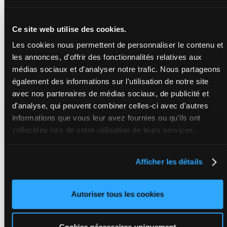
428 122 FCF
Da 2a
M/5 - 2150m
2a 1a
-
1'10"3
-
Da
428 122 FCF
2a 2a 1a 2a
Ce site web utilise des cookies.
(24) 1a 1a 3a
Da 2a 2a 1a
Da
Les cookies nous permettent de personnaliser le contenu et
les annonces, d'offrir des fonctionnalités relatives aux
médias sociaux et d'analyser notre trafic. Nous partageons
FRANK GIO
également des informations sur l'utilisation de notre site
Abrivard M.
-
Da 5a
avec nos partenaires de médias sociaux, de publicité et
S. Guarato
2a 1a 1a
M/5 - 2150m
7
M/5
2150m
704 582 FCF
(24) 2a
d'analyse, qui peuvent combiner celles-ci avec d'autres
- 704 582 FCF
1a 2a 1a
Da 5a 2a 1a
informations que vous leur avez fournies ou qu'ils ont
2a 1a 1a
1a (24) 2a 1a
2a 1a 2a 1a
collectées lors de votre utilisation de leurs services.
1a
Afficher les détails
LOULOU DE
MYE
Larue R. Ch.
-
7a 8a 8a
Larue R.C.
6a 6a 9a
M/5 - 2150m
Autoriser tous les cookies
1'10"8
8
M/5
2150m
5a (24)
-
1'10"8
-
296 960 FCF
5a 3a 2a
296 960 FCF
0a 1a
7a 8a 8a 6a
6a 9a 5a (24)