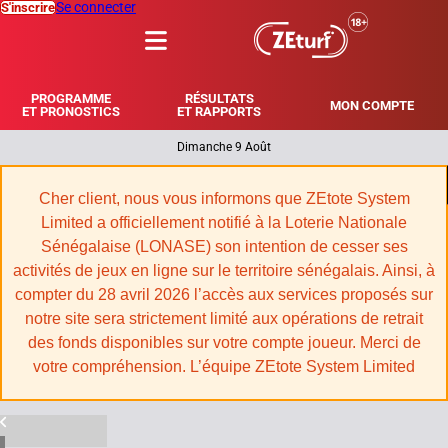
Se connecter
S'inscrire
MENU
PROGRAMME
RÉSULTATS
MON COMPTE
ET PRONOSTICS
ET RAPPORTS
Dimanche 9 Août
|
Cher client, nous vous informons que ZEtote System
Limited a officiellement notifié à la Loterie Nationale
Sénégalaise (LONASE) son intention de cesser ses
activités de jeux en ligne sur le territoire sénégalais. Ainsi, à
compter du 28 avril 2026 l’accès aux services proposés sur
notre site sera strictement limité aux opérations de retrait
des fonds disponibles sur votre compte joueur. Merci de
votre compréhension. L’équipe ZEtote System Limited