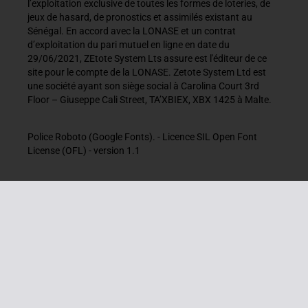
l’exploitation exclusive de toutes les formes de loteries, de
jeux de hasard, de pronostics et assimilés existant au
Sénégal. En accord avec la LONASE et un contrat
d’exploitation du pari mutuel en ligne en date du
29/06/2021, ZEtote System Lts assure est l'éditeur de ce
site pour le compte de la LONASE. Zetote System Ltd est
une société ayant son siège social à Carolina Court 3rd
Floor – Giuseppe Cali Street, TA’XBIEX, XBX 1425 à Malte.
Police Roboto (Google Fonts). - Licence SIL Open Font
License (OFL) - version 1.1