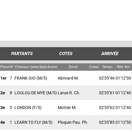
PARTANTS
COTES
ARRIVÉE
Place
N°
Chevaux (sexe/âge) écurie
Driver
Cotes
Temps
Réd. km.
1er
7
FRANK GIO
(M/5)
Abrivard M.
02'35''46
01'12''30
2e
8
LOULOU DE MYE
(M/5)
Larue R. Ch.
02'35''61
01'12''40
3e
5
LONDON
(F/5)
Mottier M.
02'35''62
01'12''40
4e
1
LEARN TO FLY
(M/5)
Ploquin Pau. Ph.
02'35''85
01'12''50