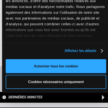
les annonces, d'offrir des fonctionnalités relatives aux
médias sociaux et d'analyser notre trafic. Nous partageons
AZORIAN (NP)
également des informations sur l'utilisation de notre site
Madamet A.
-
57
4
Hernon G.
H/3
10p 4p 1p 6p
avec nos partenaires de médias sociaux, de publicité et
kg
H/3 -
57 kg
10p 4p 1p 6p
d'analyse, qui peuvent combiner celles-ci avec d'autres
informations que vous leur avez fournies ou qu'ils ont
collectées lors de votre utilisation de leurs services.
ALMAROMY
Velon Mlle M.
-
Bonilla D.
1p 1p 3p 1p 4p
Box: 4 -
F/4 -
55.5
55.5
5
F/4
2p 4p (24) 6p
4
kg
kg
Afficher les détails
10p 3p
1p 1p 3p 1p 4p
2p 4p (24) 6p 10p
3p
Autoriser tous les cookies
Rafraîchir les cotes
Cookies nécessaires uniquement
Présence de chevaux favoris
DERNIÈRES MINUTES