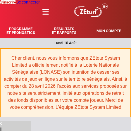
Se connecter
S'inscrire
MENU
PROGRAMME
RÉSULTATS
MON COMPTE
ET PRONOSTICS
ET RAPPORTS
Lundi 10 Août
|
Cher client, nous vous informons que ZEtote System
Limited a officiellement notifié à la Loterie Nationale
Sénégalaise (LONASE) son intention de cesser ses
activités de jeux en ligne sur le territoire sénégalais. Ainsi, à
compter du 28 avril 2026 l’accès aux services proposés sur
notre site sera strictement limité aux opérations de retrait
des fonds disponibles sur votre compte joueur. Merci de
votre compréhension. L’équipe ZEtote System Limited