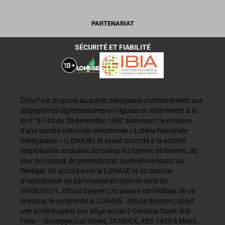
PARTENARIAT
SÉCURITÉ ET FIABILITÉ
ZEturf est proposé au public sénégalais conformément aux
dispositions réglementaires en vigueur et notamment à la
loi n° 87-43 du 28 décembre 1987 autorisant la création
d’une société nationale dénommée « Loterie Nationale
Sénégalaise » (LONASE) et ayant accordé à la société
l’exploitation exclusive de toutes les formes de loteries, de
jeux de hasard, de pronostics et assimilés existant au
Sénégal. En accord avec la LONASE et un contrat
d’exploitation du pari mutuel en ligne en date du
29/06/2021, ZEtote System Lts assure est l'éditeur de ce
site pour le compte de la LONASE. Zetote System Ltd est
une société ayant son siège social à Carolina Court 3rd
Floor – Giuseppe Cali Street, TA’XBIEX, XBX 1425 à Malte.