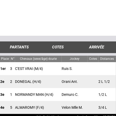
PARTANTS
COTES
ARRIVÉE
Place
N°
Chevaux (sexe/âge) écurie
Jockey
Cotes
Distances
1er
3
C'EST VRAI
(M/4)
Ruis S.
2e
2
DONEGAL
(H/4)
Orani Ant.
2 L 1/2
3e
1
NORMANDY MAN
(H/4)
Demuro C.
1/2 L
4e
5
ALMAROMY
(F/4)
Velon Mlle M.
3/4 L