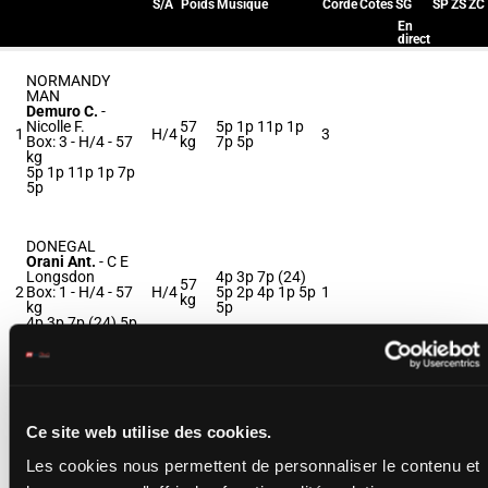
S/A
Poids
Musique
Corde
Cotes
SG
SP
ZS
ZC
En
direct
NORMANDY
MAN
Demuro C.
-
Nicolle F.
57
5p 1p 11p 1p
1
H/4
3
Box: 3 -
H/4 -
57
kg
7p 5p
kg
5p 1p 11p 1p 7p
5p
DONEGAL
Orani Ant.
-
C E
Longsdon
4p 3p 7p (24)
57
2
Box: 1 -
H/4 -
57
H/4
5p 2p 4p 1p 5p
1
kg
kg
5p
4p 3p 7p (24) 5p
2p 4p 1p 5p 5p
C'EST VRAI
Ruis S.
-
Mosse
G.
57
Ce site web utilise des cookies.
3
M/4
4p 1p 5p
2
Box: 2 -
M/4 -
57
kg
kg
Les cookies nous permettent de personnaliser le contenu et
4p 1p 5p