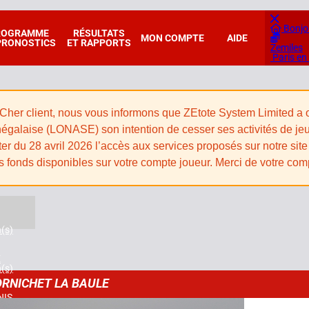
Bonjo
ROGRAMME
RÉSULTATS
MON COMPTE
AIDE
PRONOSTICS
ET RAPPORTS
Zemiles
Paris en
Cher client, nous vous informons que ZEtote System Limited a off
égalaise (LONASE) son intention de cesser ses activités de jeux e
er du 28 avril 2026 l’accès aux services proposés sur notre site 
s fonds disponibles sur votre compte joueur. Merci de votre co
n(s)
E
n(s)
RNICHET LA BAULE
NIS
n(s)