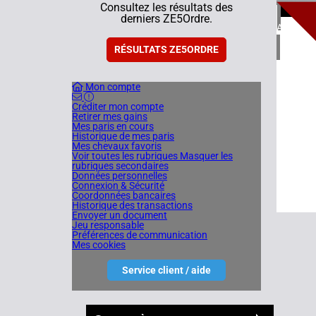
1
Consultez les résultats des
derniers ZE5Ordre.
AFRIQUE
19/07/
1 réunio
RÉSULTATS ZE5ORDRE
Mon compte
Créditer mon compte
Retirer mes gains
Mes paris en cours
Historique de mes paris
Mes chevaux favoris
Voir toutes les rubriques
Masquer les
rubriques secondaires
Données personnelles
Connexion & Sécurité
Coordonnées bancaires
Historique des transactions
Envoyer un document
Jeu responsable
Préférences de communication
Mes cookies
Service client / aide