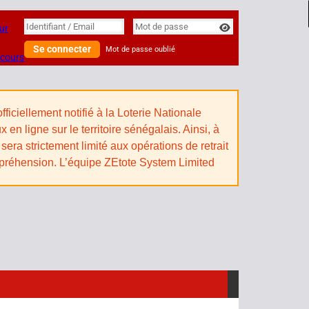
Identifiant
Identifiant / Email
Mot de passe
ur
Se connecter
Mot de passe oublié
 cours
iciellement notifié à la Loterie Nationale
n ligne sur le territoire sénégalais. Ainsi, à
sera strictement limité aux opérations de retrait
mpréhension. L’équipe ZEtote System Limited