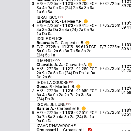
1'12"
3
H/8 - 2725m
-
1'12"5
- 89 200 FCF
H/8
2725m
89 2
3a 4a 9a 0a Da (24) 2a 8a 3a 3a
1a 6a 3a
IBRAHISCO
Le Mee Y. R.
-
Le Mee Y.R.
1'13"
4
H/8
2725m
H/8 - 2725m
-
1'13"2
- 89 415 FCF
89 4
4a 3a 0a Da 3a 4a (24) 2a 0a 9a
1a Da 0a
IDOLE DELICE
Beauvais T.
-
Carpentier B.
1'13"
5
F/7 - 2725m
-
1'13"5
- 89 610 FCF
F/7
2725m
89 6
5a 0a Da 2a 6a 3a 7a 5a 8a 2a
(24) 5a 1a
ILMENITE
Chavatte A. A.
-
Chavatte A.
1'12"
6
H/8
2725m
H/8 - 2725m
-
1'12"2
- 91 250 FCF
91 2
2a 9a 7a 5a Da (24) Da Da 1a Da
Da 2a 6a
IF DE LA COUDRE
Gence F.
-
Martin L.B.
1'12"
7
H/8
2725m
H/8 - 2725m
-
1'12"6
- 91 680 FCF
91 6
6a 4a 8a 0a 2a 2a 7a 2a 3a 3a
(24) Da 3a
IGOVE DE LUNE
Barrier A.
-
Carpentier B.
1'13"
8
H/7
2725m
H/7 - 2725m
-
1'13"8
- 92 510 FCF
92 5
0a 7a 8a 3a 4a 8a 2a (24) 5a 1a
9a 0a Da
IZAAC D'HAVAROCHE
Groussard L.
-
Groussard L.