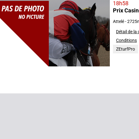
18h58
Prix Casi
 DU SUD
2025
n(s)
Attelé - 2725
Détail de la
Conditions
ZEturfPro