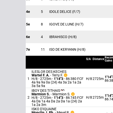
4e
5
IDOLE DELICE
(F/7)
5e
8
IGOVE DE LUNE
(H/7)
6e
4
IBRAHISCO
(H/8)
7e
11
ISO DE KERYANN
(H/8)
Recor
S/A
Distance
Gains
ILESLOR DES KECHES
Wartel F. A.
-
Terry F.
1'14"
1
H/8 - 2725m
-
1'14"3
- 86 380 FCF
H/8
2725m
86 3
4a 9a 9a 0a (24) 4a 3a 2a 1a 2a
3a 5a 9a
IBOY DES TITHAIS
Marmion S.
-
Marmion S.
1'14"
2
H/8
2725m
H/8 - 2725m
-
1'14"3
- 86 745 FCF
86 7
4a Da 1a 4a Da 2a Da 1a (24) 2a
1a 2a 3m
ISKO D'IQUAINE
Monclin J. Ph.
-
Mevel R.