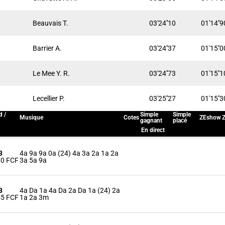
Beauvais T.
03'24''10
01'14''9
Barrier A.
03'24''37
01'15''0
Le Mee Y. R.
03'24''73
01'15''1
Lecellier P.
03'25''27
01'15''3
d /
Simple
Simple
Musique
Cotes
ZEshow
Z
gagnant
placé
En direct
3
4a 9a 9a 0a (24) 4a 3a 2a 1a 2a
80 FCF
3a 5a 9a
3
4a Da 1a 4a Da 2a Da 1a (24) 2a
45 FCF
1a 2a 3m