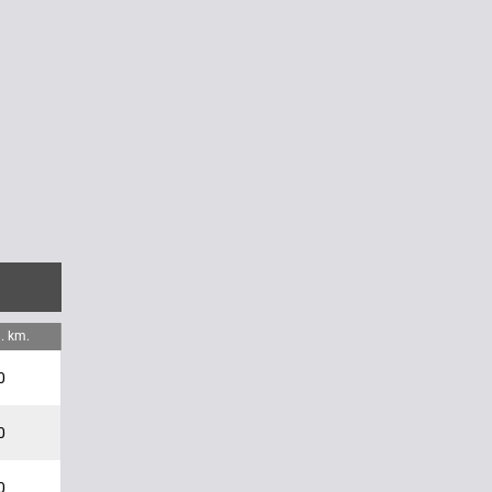
. km.
0
0
0