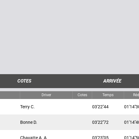
COTES
ARRIVÉE
Driver
Cotes
Temps
Réd
Terry C.
03'22''44
01'14''3
Bonne D.
03'22''72
01'14''4
Chavatte A. A.
03'23''05
01'14''5