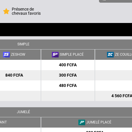
Présence de
chevaux favoris
SIMPLE
ZESHOW
SIMPLE PLACÉ
ZE COUIL
400 FCFA
840 FCFA
300 FCFA
480 FCFA
4 560 FCF
JUMELÉ
ANT
JUMELÉ PLACÉ