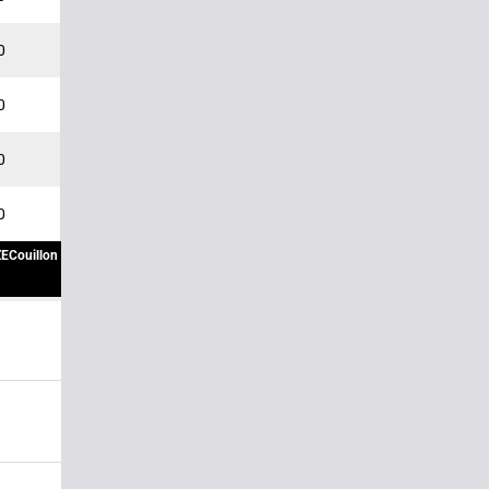
0
0
0
0
ECouillon