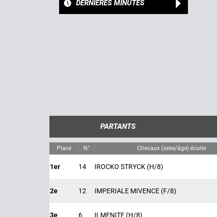
DERNIÈRES MINUTES
PARTANTS
Place
N°
Chevaux (sexe/âge) écurie
1er
14
IROCKO STRYCK
(H/8)
2e
12
IMPERIALE MIVENCE
(F/8)
3e
6
ILMENITE
(H/8)