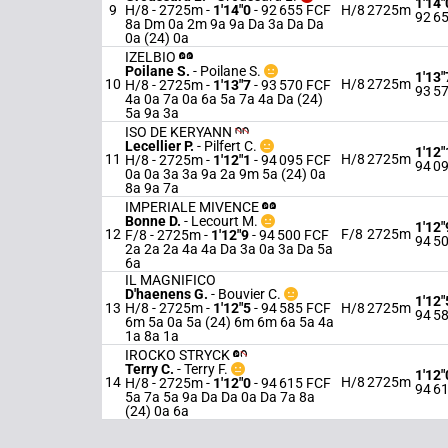
1'14"
9
H/8 - 2725m
-
1'14"0
- 92 655 FCF
H/8
2725m
92 6
8a Dm 0a 2m 9a 9a Da 3a Da Da
0a (24) 0a
IZELBIO
Poilane S.
-
Poilane S.
1'13"
10
H/8
2725m
H/8 - 2725m
-
1'13"7
- 93 570 FCF
93 5
4a 0a 7a 0a 6a 5a 7a 4a Da (24)
5a 9a 3a
ISO DE KERYANN
Lecellier P.
-
Pilfert C.
1'12"
11
H/8
2725m
H/8 - 2725m
-
1'12"1
- 94 095 FCF
94 0
0a 0a 3a 3a 9a 2a 9m 5a (24) 0a
8a 9a 7a
IMPERIALE MIVENCE
Bonne D.
-
Lecourt M.
1'12"
12
F/8
2725m
F/8 - 2725m
-
1'12"9
- 94 500 FCF
94 5
2a 2a 2a 4a 4a Da 3a 0a 3a Da 5a
6a
IL MAGNIFICO
D'haenens G.
-
Bouvier C.
1'12"
13
H/8 - 2725m
-
1'12"5
- 94 585 FCF
H/8
2725m
94 5
6m 5a 0a 5a (24) 6m 6m 6a 5a 4a
1a 8a 1a
IROCKO STRYCK
Terry C.
-
Terry F.
1'12"
14
H/8
2725m
H/8 - 2725m
-
1'12"0
- 94 615 FCF
94 6
5a 7a 5a 9a Da Da 0a Da 7a 8a
(24) 0a 6a