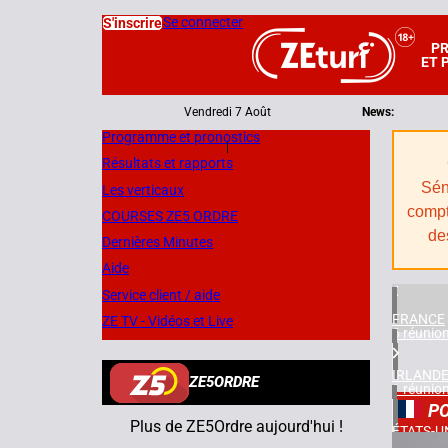
Se connecter
S'inscrire
P
ET 
Vendredi 7 Août
News:
Programme et pronostics
|
Résultats et rapports
Sén
Les verticaux
compt
COURSES ZE5 ORDRE
de
Dernières Minutes
Aide
Service client / aide
FRANCE
ZE TV - Vidéos et Live
6 réunio
IRLAND
ZE5ORDRE
1 réunio
PO
Plus de ZE5Ordre aujourd'hui !
ÉTATS-U
2 réunio