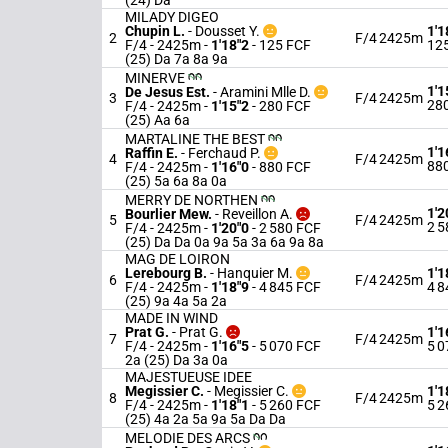
(24) Da
MILADY DIGEO
Chupin L.
-
Dousset Y.
1'1
2
F/4
2425m
F/4 - 2425m
-
1'18"2
- 125 FCF
12
(25) Da 7a 8a 9a
MINERVE
1'1
De Jesus Est.
-
Aramini Mlle D.
3
F/4
2425m
28
F/4 - 2425m
-
1'15"2
- 280 FCF
(25) Aa 6a
MARTALINE THE BEST
1'1
Raffin E.
-
Ferchaud P.
4
F/4
2425m
88
F/4 - 2425m
-
1'16"0
- 880 FCF
(25) 5a 6a 8a 0a
MERRY DE NORTHEN
1'2
Bourlier Mew.
-
Reveillon A.
5
F/4
2425m
2 5
F/4 - 2425m
-
1'20"0
- 2 580 FCF
(25) Da Da 0a 9a 5a 3a 6a 9a 8a
MAG DE LOIRON
Lerebourg B.
-
Hanquier M.
1'1
6
F/4
2425m
F/4 - 2425m
-
1'18"9
- 4 845 FCF
4 8
(25) 9a 4a 5a 2a
MADE IN WIND
Prat G.
-
Prat G.
1'1
7
F/4
2425m
F/4 - 2425m
-
1'16"5
- 5 070 FCF
5 0
2a (25) Da 3a 0a
MAJESTUEUSE IDEE
Megissier C.
-
Megissier C.
1'1
8
F/4
2425m
F/4 - 2425m
-
1'18"1
- 5 260 FCF
5 2
(25) 4a 2a 5a 9a 5a Da Da
MELODIE DES ARCS