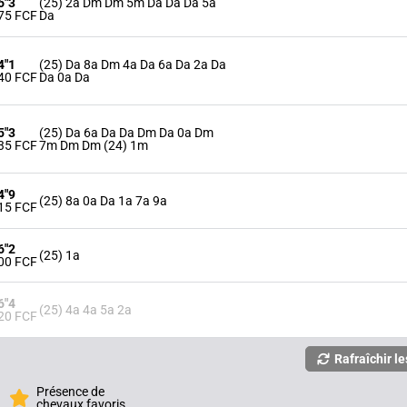
6"3
(25) 2a Dm Dm 5m Da Da Da 5a
75 FCF
Da
4"1
(25) Da 8a Dm 4a Da 6a Da 2a Da
40 FCF
Da 0a Da
5"3
(25) Da 6a Da Da Dm Da 0a Dm
35 FCF
7m Dm Dm (24) 1m
4"9
(25) 8a 0a Da 1a 7a 9a
15 FCF
6"2
(25) 1a
00 FCF
6"4
(25) 4a 4a 5a 2a
20 FCF
Rafraîchir le
Présence de
chevaux favoris