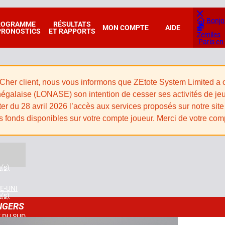
Bonjo
ROGRAMME
RÉSULTATS
MON COMPTE
AIDE
PRONOSTICS
ET RAPPORTS
Zemiles
Paris en
Cher client, nous vous informons que ZEtote System Limited a off
égalaise (LONASE) son intention de cesser ses activités de jeux e
er du 28 avril 2026 l’accès aux services proposés sur notre site 
s fonds disponibles sur votre compte joueur. Merci de votre co
n(s)
E-UNI
n(s)
NGERS
 DU SUD
n(s)