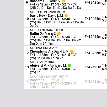
1'1
Rochard B.
-
Gouin V.
9
F/4
2425m
5 2
F/4 - 2425m
-
1'16"3
- 5 275 FCF
(25) 2a Dm Dm 5m Da Da Da 5a Da
MELITTE DE RIVIERE
David Kev.
-
David L.M.
1'1
10
F/4
2425m
F/4 - 2425m
-
1'14"1
- 5 640 FCF
5 6
(25) Da 8a Dm 4a Da 6a Da 2a Da Da
0a Da
MELUSINEDARCHE
Raffin O.
-
Varin E.
1'1
11
F/4
2425m
F/4 - 2425m
-
1'15"3
- 6 135 FCF
6 1
(25) Da 6a Da Da Dm Da 0a Dm 7m
Dm Dm (24) 1m
MEDINA DREAM
1'1
Cheradame A.
-
David L.M.
12
F/4
2425m
6 2
F/4 - 2425m
-
1'14"9
- 6 215 FCF
(25) 8a 0a Da 1a 7a 9a
MY LOVELY GIRL
Abrivard M.
-
Abrivard M.
1'1
13
F/4
2425m
F/4 - 2425m
-
1'16"2
- 6 300 FCF
6 3
(25) 1a
MIA CARA SMART (NP)
1'1
Constans T.
-
Terry F.
14
F/4
2425m
6 3
F/4 - 2425m
-
1'16"4
- 6 320 FCF
(25) 4a 4a 5a 2a