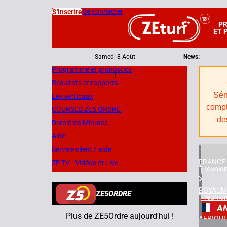
Se connecter
S'inscrire
P
ET 
Samedi 8 Août
News:
Programme et pronostics
|
Résultats et rapports
Sén
Les verticaux
compt
COURSES ZE5 ORDRE
de
Dernières Minutes
Aide
Service client / aide
FRANCE
ZE TV - Vidéos et Live
5 réunio
ROYAUM
ZE5ORDRE
1 réunio
A
Plus de ZE5Ordre aujourd'hui !
AFRIQUE
1 réunio