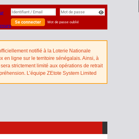
Identifiant
Identifiant / Email
Mot de passe
ur
Se connecter
Mot de passe oublié
 cours
iciellement notifié à la Loterie Nationale
n ligne sur le territoire sénégalais. Ainsi, à
sera strictement limité aux opérations de retrait
mpréhension. L’équipe ZEtote System Limited