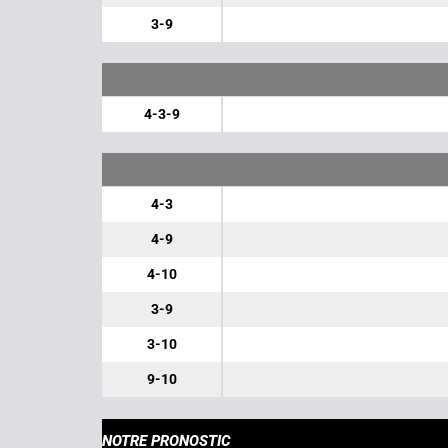
3-9
4-3-9
4-3
4-9
4-10
3-9
3-10
9-10
NOTRE PRONOSTIC