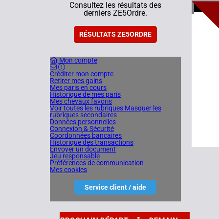
4
Consultez les résultats des
derniers ZE5Ordre.
21/01/
RÉSULTATS ZE5ORDRE
Mon compte
Créditer mon compte
Retirer mes gains
Mes paris en cours
Historique de mes paris
Mes chevaux favoris
Voir toutes les rubriques
Masquer les
rubriques secondaires
Données personnelles
Connexion & Sécurité
Coordonnées bancaires
Historique des transactions
Envoyer un document
Jeu responsable
Préférences de communication
Mes cookies
Service client / aide