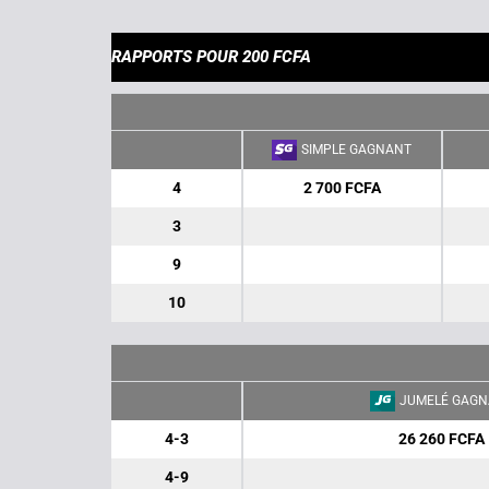
RAPPORTS POUR 200 FCFA
SIMPLE GAGNANT
4
2 700 FCFA
3
9
10
JUMELÉ GAGN
4-3
26 260 FCFA
4-9