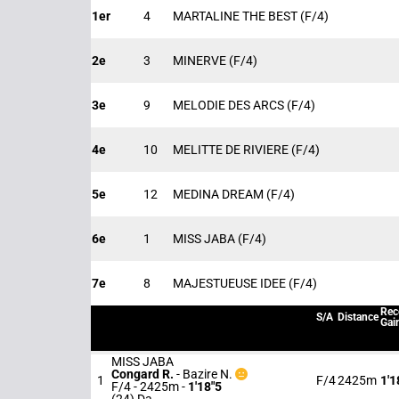
1er
4
MARTALINE THE BEST
(F/4)
2e
3
MINERVE
(F/4)
3e
9
MELODIE DES ARCS
(F/4)
4e
10
MELITTE DE RIVIERE
(F/4)
5e
12
MEDINA DREAM
(F/4)
6e
1
MISS JABA
(F/4)
7e
8
MAJESTUEUSE IDEE
(F/4)
Rec
S/A
Distance
Gai
MISS JABA
Congard R.
-
Bazire N.
1
F/4
2425m
1'1
F/4 - 2425m
-
1'18"5