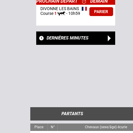
PROCHAIN DÉPART
DEMAIN
DIVONNE LES BAINS
PARIER
Course
1
-
10h59
DERNIÈRES MINUTES
PARTANTS
Place
N°
Chevaux (sexe/âge) écurie