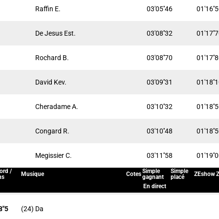
Raffin E.
03'05''46
01'16''
De Jesus Est.
03'08''32
01'17''
Rochard B.
03'08''70
01'17''
David Kev.
03'09''31
01'18''
Cheradame A.
03'10''32
01'18''
Congard R.
03'10''48
01'18''
Megissier C.
03'11''58
01'19''
ord /
Simple
Simple
Musique
Cotes
ZEshow
Z
ns
gagnant
placé
En direct
8"5
(24) Da