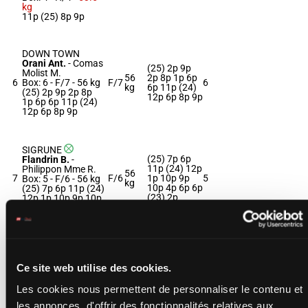
kg
11p (25) 8p 9p
DOWN TOWN
Orani Ant.
-
Comas
(25) 2p 9p
Molist M.
56
2p 8p 1p 6p
6
Box: 6 -
F/7 -
56 kg
F/7
6
kg
6p 11p (24)
(25) 2p 9p 2p 8p
12p 6p 8p 9p
1p 6p 6p 11p (24)
12p 6p 8p 9p
SIGRUNE
(25) 7p 6p
Flandrin B.
-
11p (24) 12p
Philippon Mme R.
56
7
F/6
1p 10p 9p
5
Box: 5 -
F/6 -
56 kg
kg
10p 4p 6p 6p
(25) 7p 6p 11p (24)
(23) 2p
12p 1p 10p 9p 10p
4p 6p 6p (23) 2p
MOODY CHOP
Bon G.
-
Schiestel
(25) 11p 11p
M.
Ce site web utilise des cookies.
11p (24) 11p
Box: 2 -
H/7 -
56 kg
56
8
H/7
4p 6p 3p 4p
2
(25) 11p 11p 11p
kg
8p (23) 11p
Les cookies nous permettent de personnaliser le contenu et
(24) 11p 4p 6p 3p
10p 4p
4p 8p (23) 11p 10p
les annonces, d'offrir des fonctionnalités relatives aux