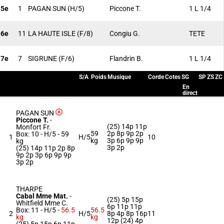
5e
1
PAGAN SUN
(H/5)
Piccone T.
1 L 1/4
6e
11
LA HAUTE ISLE
(F/8)
Congiu G.
TETE
7e
7
SIGRUNE
(F/6)
Flandrin B.
1 L 1/4
S/A
Poids
Musique
Corde
Cotes
SG
SP
ZS
ZC
En
direct
PAGAN SUN
Piccone T.
-
(25) 14p 11p
Monfort Fr.
59
2p 8p 9p 2p
Box: 10 -
H/5 -
59
1
H/5
10
kg
3p 6p 9p 9p
kg
3p 2p
(25) 14p 11p 2p 8p
9p 2p 3p 6p 9p 9p
3p 2p
THARPE
Cabal Mme Mat.
-
(25) 5p 15p
Whitfield Mme C.
6p 11p 11p
Box: 11 -
H/5 -
56.5
56.5
2
H/5
8p 4p 8p 16p
11
kg
kg
12p (24) 4p