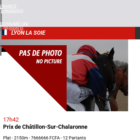
FRANCE
5 réunion(s)
ROYAUME-UNI
1 réunion(s)
LYON LA SOIE
AFRIQUE DU SUD
2
1 réunion(s)
21/01/2026
17h42
Prix de Châtillon-Sur-Chalaronne
Plat - 2150m - 7666666 FCFA - 12 Partants