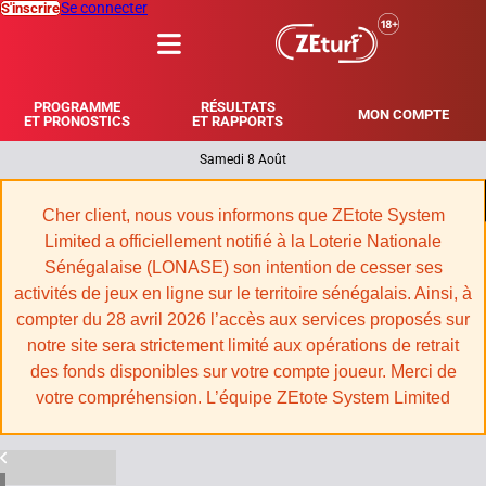
Se connecter
S'inscrire
MENU
PROGRAMME
RÉSULTATS
MON COMPTE
ET PRONOSTICS
ET RAPPORTS
Samedi 8 Août
|
Cher client, nous vous informons que ZEtote System
Limited a officiellement notifié à la Loterie Nationale
Sénégalaise (LONASE) son intention de cesser ses
activités de jeux en ligne sur le territoire sénégalais. Ainsi, à
compter du 28 avril 2026 l’accès aux services proposés sur
notre site sera strictement limité aux opérations de retrait
des fonds disponibles sur votre compte joueur. Merci de
votre compréhension. L’équipe ZEtote System Limited