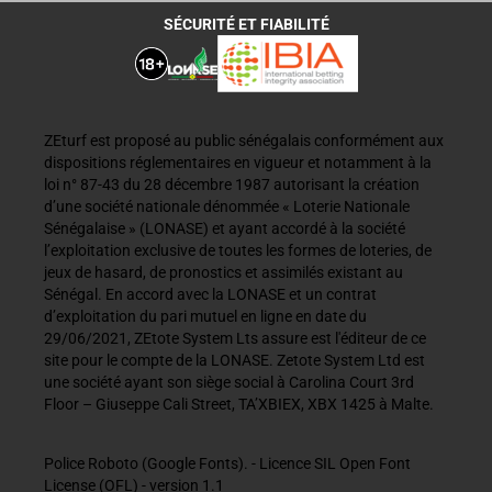
SÉCURITÉ ET FIABILITÉ
ZEturf est proposé au public sénégalais conformément aux
dispositions réglementaires en vigueur et notamment à la
loi n° 87-43 du 28 décembre 1987 autorisant la création
d’une société nationale dénommée « Loterie Nationale
Sénégalaise » (LONASE) et ayant accordé à la société
l’exploitation exclusive de toutes les formes de loteries, de
jeux de hasard, de pronostics et assimilés existant au
Sénégal. En accord avec la LONASE et un contrat
d’exploitation du pari mutuel en ligne en date du
29/06/2021, ZEtote System Lts assure est l'éditeur de ce
site pour le compte de la LONASE. Zetote System Ltd est
une société ayant son siège social à Carolina Court 3rd
Floor – Giuseppe Cali Street, TA’XBIEX, XBX 1425 à Malte.
Police Roboto (Google Fonts). - Licence SIL Open Font
License (OFL) - version 1.1