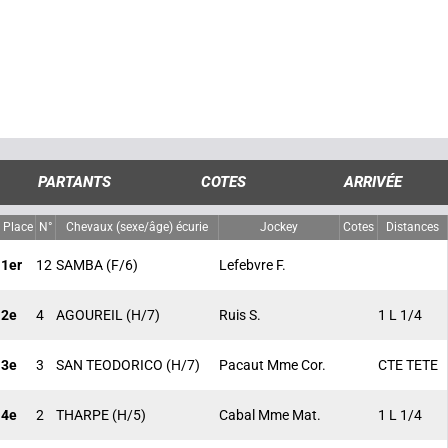
PARTANTS
COTES
ARRIVÉE
Place
N°
Chevaux (sexe/âge) écurie
Jockey
Cotes
Distances
1er
12
SAMBA
(F/6)
Lefebvre F.
2e
4
AGOUREIL
(H/7)
Ruis S.
1 L 1/4
3e
3
SAN TEODORICO
(H/7)
Pacaut Mme Cor.
CTE TETE
4e
2
THARPE
(H/5)
Cabal Mme Mat.
1 L 1/4