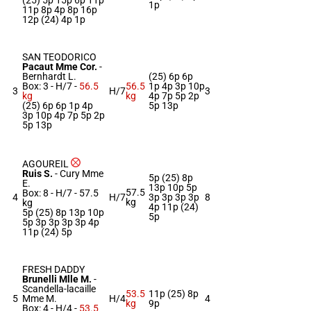
(25) 5p 15p 6p 11p
1p
11p 8p 4p 8p 16p
12p (24) 4p 1p
SAN TEODORICO
Pacaut Mme Cor.
-
Bernhardt L.
(25) 6p 6p
Box: 3 -
H/7 -
56.5
56.5
1p 4p 3p 10p
3
H/7
3
kg
kg
4p 7p 5p 2p
(25) 6p 6p 1p 4p
5p 13p
3p 10p 4p 7p 5p 2p
5p 13p
AGOUREIL
Ruis S.
-
Cury Mme
5p (25) 8p
E.
13p 10p 5p
57.5
Box: 8 -
H/7 -
57.5
4
H/7
3p 3p 3p 3p
8
kg
kg
4p 11p (24)
5p (25) 8p 13p 10p
5p
5p 3p 3p 3p 3p 4p
11p (24) 5p
FRESH DADDY
Brunelli Mlle M.
-
Scandella-lacaille
53.5
11p (25) 8p
5
Mme M.
H/4
4
kg
9p
Box: 4 -
H/4 -
53.5