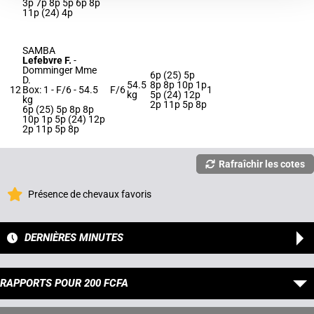
3p 7p 8p 5p 6p 8p
11p (24) 4p
SAMBA
Lefebvre F.
-
Domminger Mme
6p (25) 5p
D.
54.5
8p 8p 10p 1p
12
Box: 1 -
F/6 -
54.5
F/6
1
kg
5p (24) 12p
kg
2p 11p 5p 8p
6p (25) 5p 8p 8p
10p 1p 5p (24) 12p
2p 11p 5p 8p
Rafraîchir les cotes
Présence de chevaux favoris
DERNIÈRES MINUTES
RAPPORTS POUR 200 FCFA