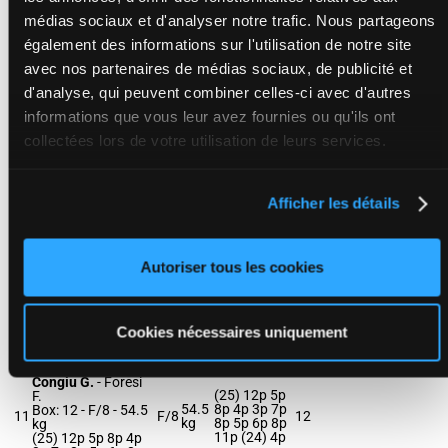
4p
médias sociaux et d'analyser notre trafic. Nous partageons
également des informations sur l'utilisation de notre site
VAS Y LEZ
avec nos partenaires de médias sociaux, de publicité et
Hardouin E.
-
Juteau Mme I.
(25) 10p 7p
d'analyse, qui peuvent combiner celles-ci avec d'autres
Box: 7 -
F/4 -
55.5
55.5
2p 8p 4p 2p
9
F/4
7
informations que vous leur avez fournies ou qu'ils ont
kg
kg
4p (24) 7p
(25) 10p 7p 2p 8p
2p 12p 7p 6p
collectées lors de votre utilisation de leurs services.
4p 2p 4p (24) 7p
2p 12p 7p 6p
Afficher les détails
INTER POL
Velon Mlle M.
-
(25) 10p 10p
Descheemaeker-de
11p 8p 16p
54
Vriendt Mme R.
10
H/4
8p 10p 4p 4p
9
Autoriser tous les cookies
kg
Box: 9 -
H/4 -
54 kg
(24) 9p 3p
(25) 10p 10p 11p
7p
8p 16p 8p 10p 4p
4p (24) 9p 3p 7p
Cookies nécessaires uniquement
LA HAUTE ISLE
Congiu G.
-
Foresi
(25) 12p 5p
F.
54.5
8p 4p 3p 7p
Box: 12 -
F/8 -
54.5
11
F/8
12
kg
8p 5p 6p 8p
kg
11p (24) 4p
(25) 12p 5p 8p 4p