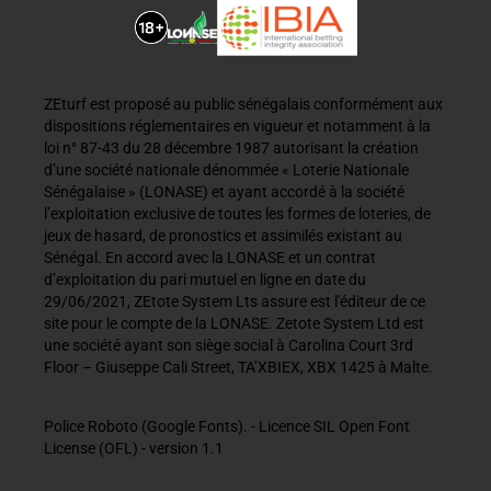
ZEturf est proposé au public sénégalais conformément aux
dispositions réglementaires en vigueur et notamment à la
loi n° 87-43 du 28 décembre 1987 autorisant la création
d’une société nationale dénommée « Loterie Nationale
Sénégalaise » (LONASE) et ayant accordé à la société
l’exploitation exclusive de toutes les formes de loteries, de
jeux de hasard, de pronostics et assimilés existant au
Sénégal. En accord avec la LONASE et un contrat
d’exploitation du pari mutuel en ligne en date du
29/06/2021, ZEtote System Lts assure est l'éditeur de ce
site pour le compte de la LONASE. Zetote System Ltd est
une société ayant son siège social à Carolina Court 3rd
Floor – Giuseppe Cali Street, TA’XBIEX, XBX 1425 à Malte.
Police Roboto (Google Fonts). - Licence SIL Open Font
License (OFL) - version 1.1