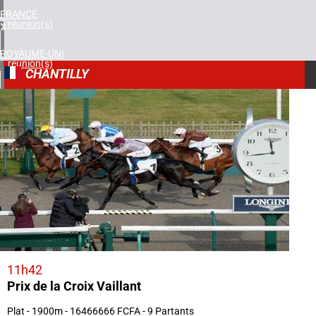
FRANCE
5 réunion(s)
ROYAUME-UNI
1 réunion(s)
CHANTILLY
AFRIQUE DU SUD
1
1 réunion(s)
21/01/2026
11h42
Prix de la Croix Vaillant
Plat - 1900m - 16466666 FCFA - 9 Partants