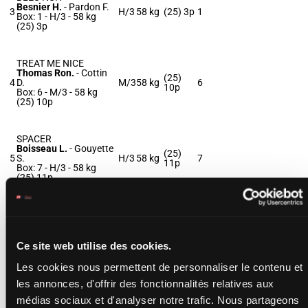
Besnier H.
-
Pardon F.
3
H/3
58 kg
(25) 3p
1
Box: 1 -
H/3 -
58 kg
(25) 3p
TREAT ME NICE
Thomas Ron.
-
Cottin
(25)
4
D.
M/3
58 kg
6
10p
Box: 6 -
M/3 -
58 kg
(25) 10p
SPACER
Boisseau L.
-
Gouyette
(25)
5
S.
H/3
58 kg
7
11p
Box: 7 -
H/3 -
58 kg
(25) 11p
ZIFULOTT
Carboni Luc.
-
56.5
6
Goossens J.
H/3
(25) 6p
2
kg
Box: 2 -
H/3 -
56.5 kg
Ce site web utilise des cookies.
(25) 6p
Les cookies nous permettent de personnaliser le contenu et
les annonces, d'offrir des fonctionnalités relatives aux
CONSPIRATOR
médias sociaux et d'analyser notre trafic. Nous partageons
Pasquier S.
-
Monfort