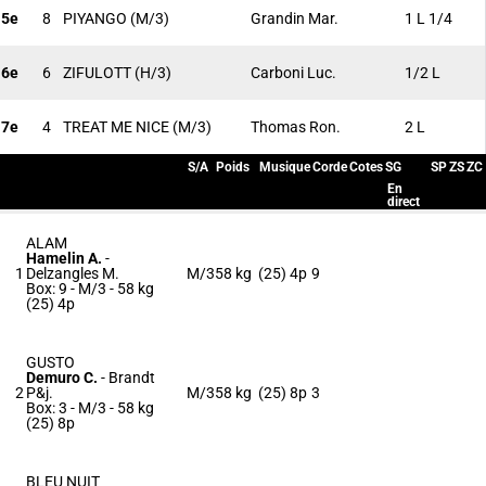
5e
8
PIYANGO
(M/3)
Grandin Mar.
1 L 1/4
6e
6
ZIFULOTT
(H/3)
Carboni Luc.
1/2 L
7e
4
TREAT ME NICE
(M/3)
Thomas Ron.
2 L
S/A
Poids
Musique
Corde
Cotes
SG
SP
ZS
ZC
En
direct
ALAM
Hamelin A.
-
1
Delzangles M.
M/3
58 kg
(25) 4p
9
Box: 9 -
M/3 -
58 kg
(25) 4p
GUSTO
Demuro C.
-
Brandt
2
P&j.
M/3
58 kg
(25) 8p
3
Box: 3 -
M/3 -
58 kg
(25) 8p
BLEU NUIT