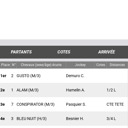
PARTANTS
COTES
ARRIVÉE
Place
N°
Chevaux (sexe/âge) écurie
Jockey
Cotes
Distances
1er
2
GUSTO
(M/3)
Demuro C.
2e
1
ALAM
(M/3)
Hamelin A.
1/2 L
3e
7
CONSPIRATOR
(M/3)
Pasquier S.
CTE TETE
4e
3
BLEU NUIT
(H/3)
Besnier H.
3/4 L