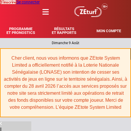
Se connecter
S'inscrire
MENU
PROGRAMME
RÉSULTATS
MON COMPTE
ET PRONOSTICS
ET RAPPORTS
Dimanche 9 Août
|
Cher client, nous vous informons que ZEtote System
Limited a officiellement notifié à la Loterie Nationale
Sénégalaise (LONASE) son intention de cesser ses
activités de jeux en ligne sur le territoire sénégalais. Ainsi, à
compter du 28 avril 2026 l’accès aux services proposés sur
notre site sera strictement limité aux opérations de retrait
des fonds disponibles sur votre compte joueur. Merci de
votre compréhension. L’équipe ZEtote System Limited