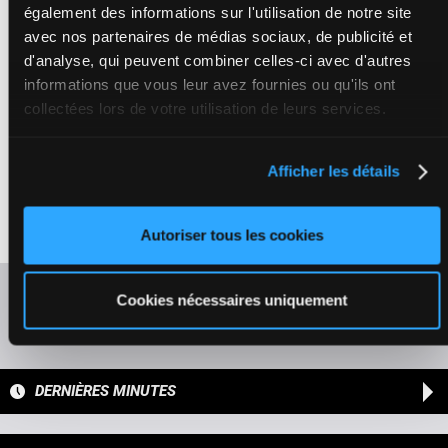
7
Ed.
M/3
58 kg
(25) 4p
8
également des informations sur l'utilisation de notre site
Box: 8 -
M/3 -
58 kg
(25) 4p
avec nos partenaires de médias sociaux, de publicité et
d'analyse, qui peuvent combiner celles-ci avec d'autres
informations que vous leur avez fournies ou qu'ils ont
PIYANGO
Grandin Mar.
-
Botti A.
8
M/3
56 kg
Inédit
5
collectées lors de votre utilisation de leurs services.
Box: 5 -
M/3 -
56 kg
Inédit
Afficher les détails
MISTER BLACK
Lecoeuvre C.
-
Lerner
9
C&y.
H/3
56 kg
Inédit
4
Box: 4 -
H/3 -
56 kg
Autoriser tous les cookies
Inédit
Rafraîchir les cotes
Cookies nécessaires uniquement
Présence de chevaux favoris
DERNIÈRES MINUTES