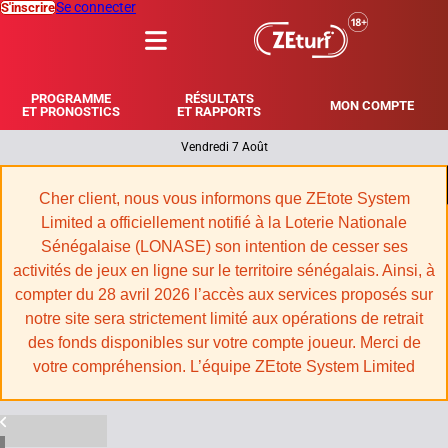
Se connecter
S'inscrire
MENU
PROGRAMME
RÉSULTATS
MON COMPTE
ET PRONOSTICS
ET RAPPORTS
Vendredi 7 Août
|
Cher client, nous vous informons que ZEtote System
Limited a officiellement notifié à la Loterie Nationale
Sénégalaise (LONASE) son intention de cesser ses
activités de jeux en ligne sur le territoire sénégalais. Ainsi, à
compter du 28 avril 2026 l’accès aux services proposés sur
notre site sera strictement limité aux opérations de retrait
des fonds disponibles sur votre compte joueur. Merci de
votre compréhension. L’équipe ZEtote System Limited