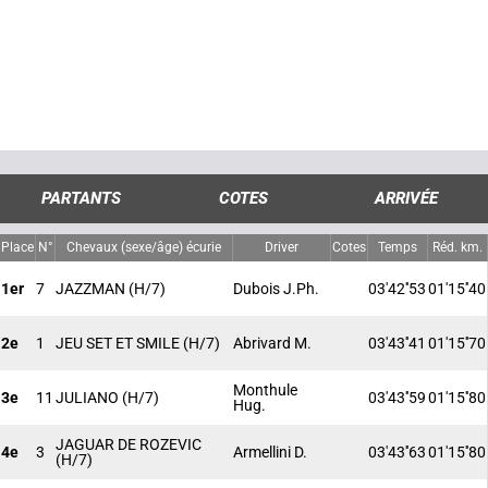
PARTANTS
COTES
ARRIVÉE
Place
N°
Chevaux (sexe/âge) écurie
Driver
Cotes
Temps
Réd. km.
1er
7
JAZZMAN
(H/7)
Dubois J.Ph.
03'42''53
01'15''40
2e
1
JEU SET ET SMILE
(H/7)
Abrivard M.
03'43''41
01'15''70
Monthule
3e
11
JULIANO
(H/7)
03'43''59
01'15''80
Hug.
JAGUAR DE ROZEVIC
4e
3
Armellini D.
03'43''63
01'15''80
(H/7)