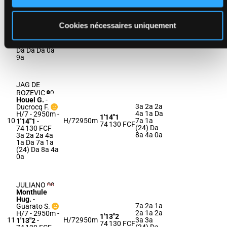
Thomain D.
-
Da 9a 5a
Bigeon Ch.
Da 1a 1a
H/7 - 2950m
-
1'12"0
9
H/7
2950m
Da (24)
1'12"0
-
73 960 FCF
Cookies nécessaires uniquement
Da Da Da
73 960 FCF
0a 9a
Da 9a 5a Da
1a 1a Da (24)
Da Da Da 0a
9a
JAG DE
ROZEVIC
Houel G.
-
3a 2a 2a
Ducrocq F.
4a 1a Da
H/7 - 2950m
-
1'14"1
10
H/7
2950m
7a 1a
1'14"1
-
74 130 FCF
(24) Da
74 130 FCF
8a 4a 0a
3a 2a 2a 4a
1a Da 7a 1a
(24) Da 8a 4a
0a
JULIANO
Monthule
Hug.
-
7a 2a 1a
Guarato S.
2a 1a 2a
H/7 - 2950m
-
1'13"2
11
H/7
2950m
3a 3a
1'13"2
-
74 130 FCF