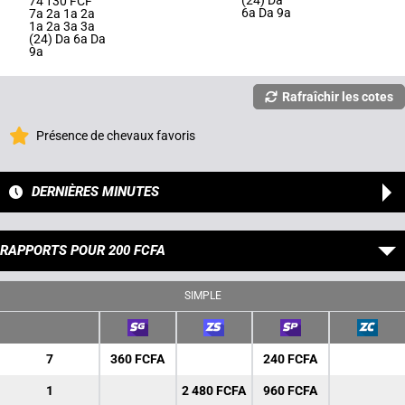
(24) Da
74 130 FCF
6a Da 9a
7a 2a 1a 2a
1a 2a 3a 3a
(24) Da 6a Da
9a
Rafraîchir les cotes
Présence de chevaux favoris
DERNIÈRES MINUTES
RAPPORTS POUR 200 FCFA
SIMPLE
7
360 FCFA
240 FCFA
1
2 480 FCFA
960 FCFA