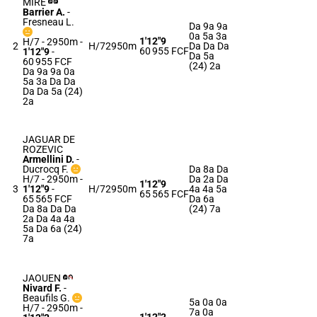
MIRE
Barrier A.
-
Fresneau L.
Da 9a 9a
0a 5a 3a
1'12"9
H/7 - 2950m
-
2
H/7
2950m
Da Da Da
60 955 FCF
1'12"9
-
Da 5a
60 955 FCF
(24) 2a
Da 9a 9a 0a
5a 3a Da Da
Da Da 5a (24)
2a
JAGUAR DE
ROZEVIC
Armellini D.
-
Ducrocq F.
Da 8a Da
H/7 - 2950m
-
Da 2a Da
1'12"9
3
1'12"9
-
H/7
2950m
4a 4a 5a
65 565 FCF
65 565 FCF
Da 6a
Da 8a Da Da
(24) 7a
2a Da 4a 4a
5a Da 6a (24)
7a
JAOUEN
Nivard F.
-
Beaufils G.
5a 0a 0a
H/7 - 2950m
-
7a 0a