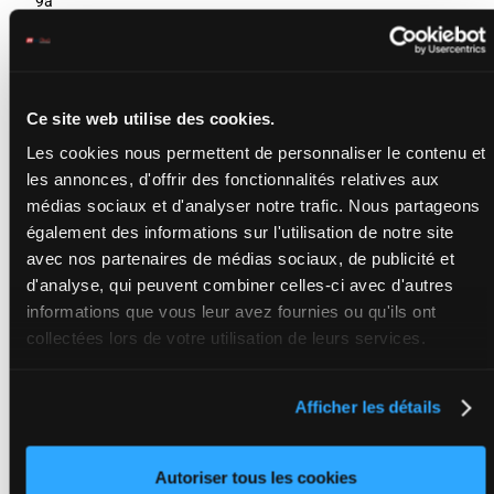
9a
JAZZMAN
Dubois J.Ph.
-
Dubois J.P.
3a 1a Aa
H/7 - 2950m
-
4a 0a 4a
Ce site web utilise des cookies.
1'11"4
1'11"4
-
7
H/7
2950m
1a 6a
71 155 FCF
71 155 FCF
(24) 5a
Les cookies nous permettent de personnaliser le contenu et
3a 1a Aa 4a
1a Da 1a
0a 4a 1a 6a
les annonces, d'offrir des fonctionnalités relatives aux
(24) 5a 1a Da
1a
médias sociaux et d'analyser notre trafic. Nous partageons
également des informations sur l'utilisation de notre site
avec nos partenaires de médias sociaux, de publicité et
JAFF DE
MESLAY
d'analyse, qui peuvent combiner celles-ci avec d'autres
Bonne D.
-
8m 7a 8a
Bonne D.
informations que vous leur avez fournies ou qu'ils ont
6m 0a
1'13"3
H/7 - 2950m
-
8
H/7
2950m
Dm Dm
collectées lors de votre utilisation de leurs services.
73 890 FCF
1'13"3
-
8a 0a 0m
73 890 FCF
Aa 6a
8m 7a 8a 6m
0a Dm Dm 8a
0a 0m Aa 6a
Afficher les détails
JACKSON
Autoriser tous les cookies
HAUFOR