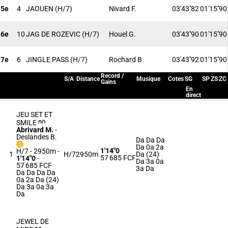
5e
4
JAOUEN
(H/7)
Nivard F.
03'43''82
01'15''90
6e
10
JAG DE ROZEVIC
(H/7)
Houel G.
03'43''90
01'15''90
7e
6
JINGLE PASS
(H/7)
Rochard B.
03'43''92
01'15''90
Record /
S/A
Distance
Musique
Cotes
SG
SP
ZS
ZC
Gains
En
direct
JEU SET ET
SMILE
Abrivard M.
-
Deslandes B.
Da Da Da
Da 0a 2a
1'14"0
H/7 - 2950m
-
1
H/7
2950m
Da (24)
57 685 FCF
1'14"0
-
Da 3a 0a
57 685 FCF
3a Da
Da Da Da Da
0a 2a Da (24)
Da 3a 0a 3a
Da
JEWEL DE