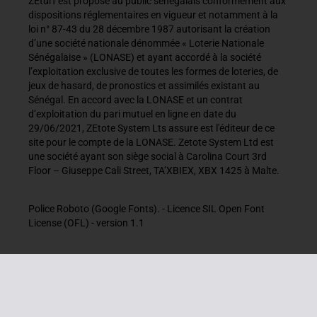
ZEturf est proposé au public sénégalais conformément aux
dispositions réglementaires en vigueur et notamment à la
loi n° 87-43 du 28 décembre 1987 autorisant la création
d’une société nationale dénommée « Loterie Nationale
Sénégalaise » (LONASE) et ayant accordé à la société
l’exploitation exclusive de toutes les formes de loteries, de
jeux de hasard, de pronostics et assimilés existant au
Sénégal. En accord avec la LONASE et un contrat
d’exploitation du pari mutuel en ligne en date du
29/06/2021, ZEtote System Lts assure est l'éditeur de ce
site pour le compte de la LONASE. Zetote System Ltd est
une société ayant son siège social à Carolina Court 3rd
Floor – Giuseppe Cali Street, TA’XBIEX, XBX 1425 à Malte.
Police Roboto (Google Fonts). - Licence SIL Open Font
License (OFL) - version 1.1