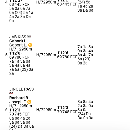
1'12"2
1'12"2
-
4
H/7
2950m
(24) 5a
68 445 FCF
68 445 FCF
1a 4a 2a
5a 0a 0a 7a
3a Da 0a
0a (24) 5a 1a
4a 2a 3a Da
0a
JAB KISS
Gaborit L.
-
Gaborit L.
7a 1a 3a
H/7 - 2950m
-
0a 3a 4a
1'12"6
1'12"6
-
5
H/7
2950m
8a 4a 7a
69 780 FCF
69 780 FCF
6a (23)
7a 1a 3a 0a
0a 2a
3a 4a 8a 4a
7a 6a (23) 0a
2a
JINGLE PASS
Rochard B.
-
8a 8a 4a
Joseph F.
2a 3a 0a
H/7 - 2950m
-
1'12"3
6
H/7
2950m
3a 0a
1'12"3
-
70 745 FCF
(24) Da
70 745 FCF
Da 0a 9a
8a 8a 4a 2a
3a 0a 3a 0a
(24) Da Da 0a