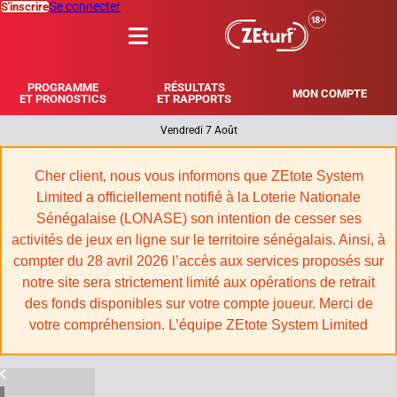
Se connecter
S'inscrire
MENU
PROGRAMME
RÉSULTATS
MON COMPTE
ET PRONOSTICS
ET RAPPORTS
Vendredi 7 Août
|
Cher client, nous vous informons que ZEtote System
Limited a officiellement notifié à la Loterie Nationale
Sénégalaise (LONASE) son intention de cesser ses
activités de jeux en ligne sur le territoire sénégalais. Ainsi, à
compter du 28 avril 2026 l’accès aux services proposés sur
notre site sera strictement limité aux opérations de retrait
des fonds disponibles sur votre compte joueur. Merci de
votre compréhension. L’équipe ZEtote System Limited