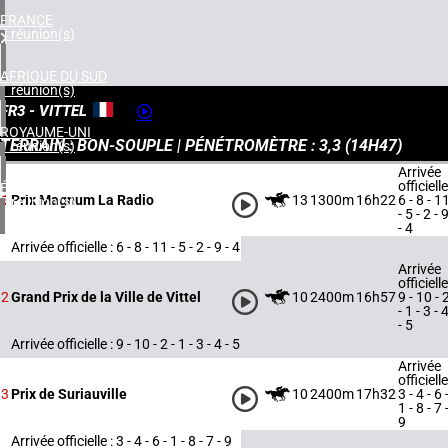
FRANCE
4 réunion(s)
AFRIQUE DU SUD
1 réunion(s)
FR3 - VITTEL
ROYAUME-UNI
TERRAIN : BON-SOUPLE | PÉNÉTROMÈTRE : 3,3 (
14H47
)
1 réunion(s)
Arrivée
officielle
ÉTATS-UNIS
13
1300m
16h22
6 - 8 - 1
1
Prix Magnum La Radio
2 réunion(s)
- 5 - 2 - 
- 4
Arrivée officielle : 6 - 8 - 11 - 5 - 2 - 9 - 4
Arrivée
officielle
10
2400m
16h57
9 - 10 - 
2
Grand Prix de la Ville de Vittel
- 1 - 3 - 
- 5
Arrivée officielle : 9 - 10 - 2 - 1 - 3 - 4 - 5
Arrivée
officielle
10
2400m
17h32
3 - 4 - 6 
3
Prix de Suriauville
1 - 8 - 7 
9
Arrivée officielle : 3 - 4 - 6 - 1 - 8 - 7 - 9