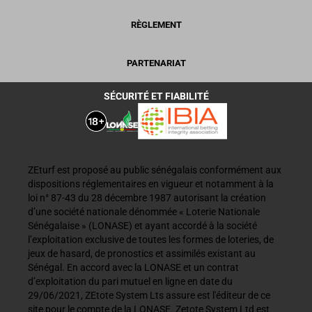
RÈGLEMENT
PARTENARIAT
SÉCURITÉ ET FIABILITÉ
ZEturf est proposé au public sénégalais conformément aux
dispositions réglementaires en vigueur et notamment à la
loi n° 87-43 du 28 décembre 1987 autorisant la création
d’une société nationale dénommée « Loterie Nationale
Sénégalaise » (LONASE) et ayant accordé à la société
l’exploitation exclusive de toutes les formes de loteries, de
jeux de hasard, de pronostics et assimilés existant au
Sénégal. En accord avec la LONASE et un contrat
d’exploitation du pari mutuel en ligne en date du
29/06/2021, ZEtote System Lts assure est l'éditeur de ce
site pour le compte de la LONASE. Zetote System Ltd est