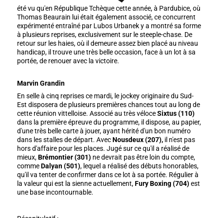
été vu qu'en République Tchèque cette année, à Pardubice, où
Thomas Beaurain lui était également associé, ce concurrent
expérimenté entraîné par Lubos Urbanek y a montré sa forme
à plusieurs reprises, exclusivement sur le steeple-chase. De
retour sur les haies, où il demeure assez bien placé au niveau
handicap, il trouve une très belle occasion, face à un lot à sa
portée, de renouer avec la victoire.
Marvin Grandin
En selle à cinq reprises ce mardi, le jockey originaire du Sud-
Est disposera de plusieurs premières chances tout au long de
cette réunion vittelloise. Associé au très véloce
Sixtus (110)
dans la première épreuve du programme, il dispose, au papier,
d'une très belle carte à jouer, ayant hérité d'un bon numéro
dans les stalles de départ. Avec
Nousdeux (207),
il n'est pas
hors d'affaire pour les places. Jugé sur ce qu'il a réalisé de
mieux,
Brémontier (301)
ne devrait pas être loin du compte,
comme
Dalyan (501)
, lequel a réalisé des débuts honorables,
qu'il va tenter de confirmer dans ce lot à sa portée. Régulier à
la valeur qui est la sienne actuellement,
Fury Boxing (704)
est
une base incontournable.