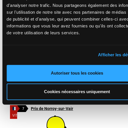
d'analyser notre trafic. Nous partageons également des info
sur l'utilisation de notre site avec nos partenaires de médias
de publicité et d'analyse, qui peuvent combiner celles-ci ave
informations que vous leur avez fournies ou qu'ils ont collect
de votre utilisation de leurs services.
Montée parmi les derniers, cette élève de Rachel Philippon a
commencé à progresser à la sortie du tournant final et a très
bien prolongé son effort pour prendre la troisième place.
Kevin Nicolle
Afficher les dé
Prix de Suriauville
3
VITTEL
8
SEVERIN
Venu du dernier
Autoriser tous les cookies
rang, ce pensionnaire de Fabian Xavier Weissmeier a été un
peu pris de vitesse quand les choses sérieuses ont
commencé, avant de très bien se ressaisir, finissant fort dans
Cookies nécessaires uniquement
les cent derniers mètres.
Kevin Nicolle
Prix de Norroy-sur-Vair
7
VITTEL