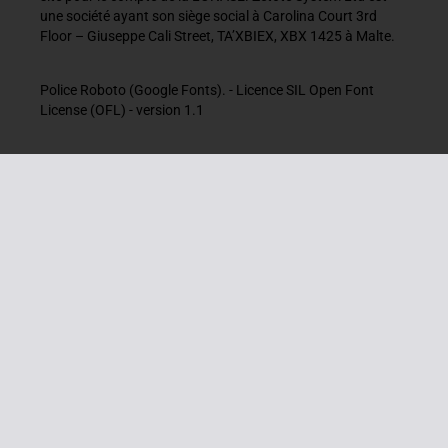
une société ayant son siège social à Carolina Court 3rd
Floor – Giuseppe Cali Street, TA’XBIEX, XBX 1425 à Malte.
Police Roboto (Google Fonts). - Licence SIL Open Font
License (OFL) - version 1.1