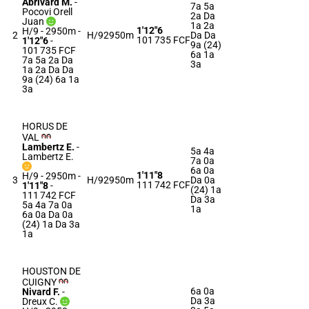
Abrivard M.
-
7a 5a
Pocovi Orell
2a Da
Juan
1a 2a
1'12"6
H/9 - 2950m
-
2
H/9
2950m
Da Da
101 735 FCF
1'12"6
-
9a (24)
101 735 FCF
6a 1a
7a 5a 2a Da
3a
1a 2a Da Da
9a (24) 6a 1a
3a
HORUS DE
VAL
Lambertz E.
-
5a 4a
Lambertz E.
7a 0a
6a 0a
1'11"8
H/9 - 2950m
-
3
H/9
2950m
Da 0a
111 742 FCF
1'11"8
-
(24) 1a
111 742 FCF
Da 3a
5a 4a 7a 0a
1a
6a 0a Da 0a
(24) 1a Da 3a
1a
HOUSTON DE
CUIGNY
6a 0a
Nivard F.
-
Da 3a
Dreux C.