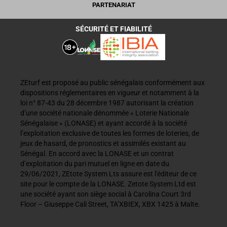
PARTENARIAT
SÉCURITÉ ET FIABILITÉ
ZEturf est proposé au public sénégalais conformément aux
dispositions réglementaires en vigueur et notamment à la
loi n° 87-43 du 28 décembre 1987 autorisant la création
d’une société nationale dénommée « Loterie Nationale
Sénégalaise » (LONASE) et ayant accordé à la société
l’exploitation exclusive de toutes les formes de loteries, de
jeux de hasard, de pronostics et assimilés existant au
Sénégal. En accord avec la LONASE et un contrat
d’exploitation du pari mutuel en ligne en date du
29/06/2021, ZEtote System Lts assure est l'éditeur de ce
site pour le compte de la LONASE. Zetote System Ltd est
une société ayant son siège social à Carolina Court 3rd
Floor – Giuseppe Cali Street, TA’XBIEX, XBX 1425 à Malte.