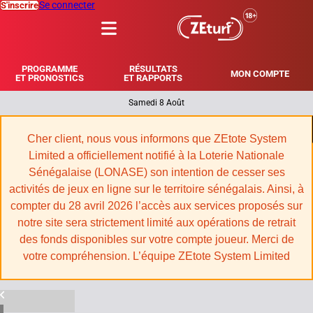
Se connecter
S'inscrire
MENU
PROGRAMME
RÉSULTATS
MON COMPTE
ET PRONOSTICS
ET RAPPORTS
Samedi 8 Août
|
Cher client, nous vous informons que ZEtote System
Limited a officiellement notifié à la Loterie Nationale
Sénégalaise (LONASE) son intention de cesser ses
activités de jeux en ligne sur le territoire sénégalais. Ainsi, à
compter du 28 avril 2026 l’accès aux services proposés sur
notre site sera strictement limité aux opérations de retrait
des fonds disponibles sur votre compte joueur. Merci de
votre compréhension. L’équipe ZEtote System Limited