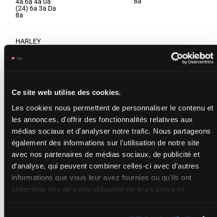
8a
4a 6a 4a 0a
(24) 6a 3a Da
8a
HARLEY
DELTO
7a 6m
Thomas A.
-
2m Da
Thomas A.
Da 5a
H/8 - 2950m
-
1'12"4
7
H/8
2950m
Da 2a
1'12"4
-
135 840 FCF
2m 2m
135 840 FCF
(24) 5a
7a 6m 2m Da
Ce site web utilise des cookies.
2a
Da 5a Da 2a
2m 2m (24)
Les cookies nous permettent de personnaliser le contenu et
5a 2a
les annonces, d'offrir des fonctionnalités relatives aux
médias sociaux et d'analyser notre trafic. Nous partageons
HELIOS
également des informations sur l'utilisation de notre site
D'ANCLEMAX
avec nos partenaires de médias sociaux, de publicité et
7a 7a
Hubert A.
-
3a 3a
Hubert A.
d'analyse, qui peuvent combiner celles-ci avec d'autres
3a 2a
1'12"8
H/9 - 2950m
-
8
H/9
2950m
(24) 2a
informations que vous leur avez fournies ou qu'ils ont
137 665 FCF
1'12"8
-
4a 1a
137 665 FCF
Da 0a
collectées lors de votre utilisation de leurs services.
7a 7a 3a 3a
3a
3a 2a (24) 2a
4a 1a Da 0a
3a