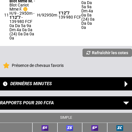
Blot Mme M.
-
0a Da
Blot Cariot
5a 9a
Mme F.
Dm 4a
1'12"7
H/9 - 2950m
-
11
H/9
2950m
0a 0a
139 980 FCF
1'12"7
-
(24) 0a
139 980 FCF
Da 0a
0a Da 5a 9a
0a
Dm 4a 0a 0a
(24) 0a Da 0a
0a
Rafraîchir les cotes
Présence de chevaux favoris
DERNIÈRES MINUTES
RAPPORTS POUR 200 FCFA
SIMPLE