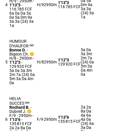
0a 5a
H/9 - 2950m
-
1'13"3
4
H/9
2950m
Dm 9a
1'13"3
-
116 785 FCF
3a 3a
116 785 FCF
(24) 3a
6a 0a Da 3a
1a
0a 5a Dm 9a
3a 3a (24) 3a
1a
HUMOUR
D'HAUFOR
5a 0a
Bonne D.
-
3a 3m
Bigeon Ch.
2m 7a
H/8 - 2950m
-
1'12"3
5
H/8
2950m
(24) 0a
1'12"3
-
129 920 FCF
5m 3a
129 920 FCF
Da 4m
5a 0a 3a 3m
0a
2m 7a (24) 0a
5m 3a Da 4m
0a
HELIA
SUCCES
2a 2a
Rochard B.
-
8a Da
Dubreil J.
4a 6a
F/9 - 2950m
-
1'13"6
6
F/9
2950m
4a 0a
1'13"6
-
135 815 FCF
(24) 6a
135 815 FCF
3a Da
2a 2a 8a Da