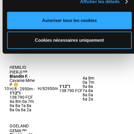
Afficher les détails
HORN
Dabouis A.
-
4a 0a
Autoriser tous les cookies
Dabouis M.
3a 2a
H/9 - 2950m
-
1a 1a
1'13"2
1'13"2
-
9
H/9
2950m
(24) Da
138 455 FCF
138 455 FCF
1a 9a
4a 0a 3a 2a
Cookies nécessaires uniquement
5a 2a
1a 1a (24) Da
Da
1a 9a 5a 2a
Da
HEMILIO
PIERJI
Blandin F.
-
4a 8m
Cavanie Mme
0a 7m
P.
1'12"1
9a 8a
10
H/8
2950m
H/8 - 2950m
-
138 790 FCF
7a 8a
1'12"1
-
8a 0a
138 790 FCF
6a 2a
4a 8m 0a 7m
9a 8a 7a 8a
8a 0a 6a 2a
GOELAND
GEMA