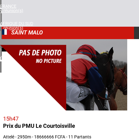
FRANCE
4 réunion(s)
AFRIQUE DU SUD
1 réunion(s)
SAINT MALO
ROYAUME-UNI
8
1 réunion(s)
12/08/2025
ÉTATS-UNIS
2 réunion(s)
15h47
Prix du PMU Le Courtoisville
Attelé - 2950m - 18666666 FCFA - 11 Partants