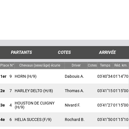
PARTANTS
COTES
ARRIVÉE
Place
N°
Chevaux (sexe/âge) écurie
Driver
Cotes
Temps
Réd. km.
1er
9
HORN
(H/9)
Dabouis A.
03'40''34
01'14''70
2e
7
HARLEY DELTO
(H/8)
Thomas A.
03'41''15
01'15''00
HOUSTON DE CUIGNY
3e
4
Nivard F.
03'41''27
01'15''00
(H/9)
4e
6
HELIA SUCCES
(F/9)
Rochard B.
03'41''50
01'15''10