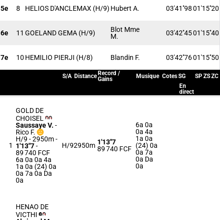
5e
8
HELIOS D'ANCLEMAX
(H/9)
Hubert A.
03'41''98
01'15''20
Blot Mme
6e
11
GOELAND GEMA
(H/9)
03'42''45
01'15''40
M.
7e
10
HEMILIO PIERJI
(H/8)
Blandin F.
03'42''76
01'15''50
Record /
S/A
Distance
Musique
Cotes
SG
SP
ZS
ZC
Gains
En
direct
GOLD DE
CHOISEL
6a 0a
Saussaye V.
-
0a 4a
Rico F.
1a 0a
H/9 - 2950m
-
1'13"7
1
H/9
2950m
(24) 0a
1'13"7
-
89 740 FCF
0a 7a
89 740 FCF
0a Da
6a 0a 0a 4a
0a
1a 0a (24) 0a
0a 7a 0a Da
0a
HENAO DE
VICTHI