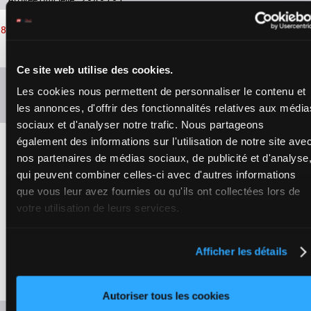
Arrivée officielle : 2 - 4 - 7 - 1
Arrivée
officielle:
5
1650m
22h42
8
Claiming
1 - 5 - 2 -
Résulta
6
Arrivée officielle : 1 - 5 - 2 - 6
Ce site web utilise des cookies.
Les cookies nous permettent de personnaliser le contenu et
Présence de chevaux favoris
les annonces, d'offrir des fonctionnalités relatives aux média
sociaux et d'analyser notre trafic. Nous partageons
également des informations sur l'utilisation de notre site ave
A L'AFFICHE
nos partenaires de médias sociaux, de publicité et d'analyse
qui peuvent combiner celles-ci avec d'autres informations
Claiming
8
que vous leur avez fournies ou qu'ils ont collectées lors de
FINGER
6
FOCUS POCUS
La pouliche entraînée par Assaf Ronen
votre utilisation de leurs services.
LAKES
avait besoin de sa course de rentrée le 10 juillet à
Saratoga. Elle affronte un lot largement à sa portée ce
mardi sur le mile de Finger Lakes et son jockey Michael Davila
va lui donner le bon parcours. Un pari solide pour les Ze's
Afficher les détails
passionnés par le galop américain !
Autoriser tous les cookies