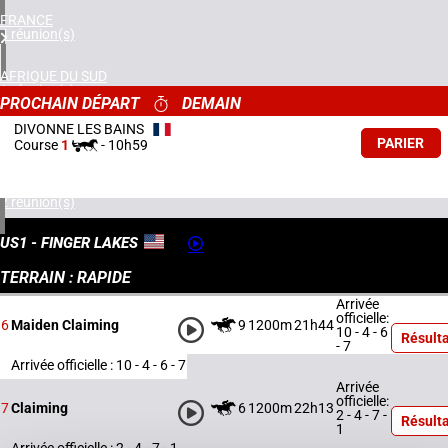
FRANCE
4 réunion(s)
AFRIQUE DU SUD
1 réunion(s)
PROCHAIN DÉPART
DEMAIN
DIVONNE LES BAINS
ROYAUME-UNI
PARIER
Course
1
-
10h59
1 réunion(s)
ÉTATS-UNIS
2 réunion(s)
US1 - FINGER LAKES
TERRAIN : RAPIDE
Arrivée
officielle:
9
1200m
21h44
6
Maiden Claiming
10 - 4 - 6
Résulta
- 7
Arrivée officielle : 10 - 4 - 6 - 7
Arrivée
officielle:
6
1200m
22h13
7
Claiming
2 - 4 - 7 -
Résulta
1