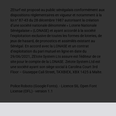
ZEturf est proposé au public sénégalais conformément aux
dispositions réglementaires en vigueur et notamment à la
loi n° 87-43 du 28 décembre 1987 autorisant la création
d’une société nationale dénommée « Loterie Nationale
Sénégalaise » (LONASE) et ayant accordé à la société
l’exploitation exclusive de toutes les formes de loteries, de
jeux de hasard, de pronostics et assimilés existant au
Sénégal. En accord avec la LONASE et un contrat
d’exploitation du pari mutuel en ligne en date du
29/06/2021, ZEtote System Lts assure est l'éditeur de ce
site pour le compte de la LONASE. Zetote System Ltd est
une société ayant son siège social à Carolina Court 3rd
Floor – Giuseppe Cali Street, TA’XBIEX, XBX 1425 à Malte.
Police Roboto (Google Fonts). - Licence SIL Open Font
License (OFL) - version 1.1