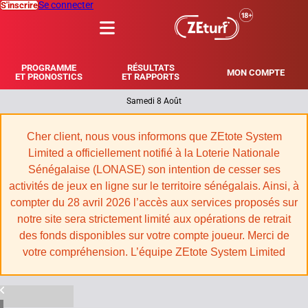
Se connecter
S'inscrire
MENU
PROGRAMME
RÉSULTATS
MON COMPTE
ET PRONOSTICS
ET RAPPORTS
Samedi 8 Août
|
Cher client, nous vous informons que ZEtote System
Limited a officiellement notifié à la Loterie Nationale
Sénégalaise (LONASE) son intention de cesser ses
activités de jeux en ligne sur le territoire sénégalais. Ainsi, à
compter du 28 avril 2026 l’accès aux services proposés sur
notre site sera strictement limité aux opérations de retrait
des fonds disponibles sur votre compte joueur. Merci de
votre compréhension. L’équipe ZEtote System Limited